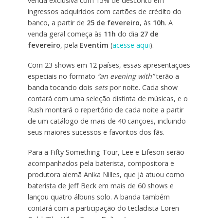
venda exclusiva com 15% de desconto em
ingressos adquiridos com cartões de crédito do
banco, a partir de
25 de fevereiro
, às
10h
. A
venda geral começa às
11h
do dia
27 de
fevereiro
, pela
Eventim
(
acesse aqui
).
Com 23 shows em 12 países, essas apresentações
especiais no formato
“an evening with”
terão a
banda tocando dois
sets
por noite. Cada show
contará com uma seleção distinta de músicas, e o
Rush montará o repertório de cada noite a partir
de um catálogo de mais de 40 canções, incluindo
seus maiores sucessos e favoritos dos fãs.
Para a Fifty Something Tour, Lee e Lifeson serão
acompanhados pela baterista, compositora e
produtora alemã Anika Nilles, que já atuou como
baterista de Jeff Beck em mais de 60 shows e
lançou quatro álbuns solo. A banda também
contará com a participação do tecladista Loren