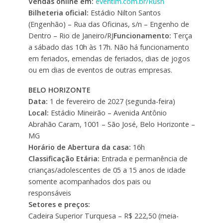
Vendas online em:
eventim.com.br/Rush
Bilheteria oficial:
Estádio Nilton Santos
(Engenhão) – Rua das Oficinas, s/n – Engenho de
Dentro – Rio de Janeiro/RJ
Funcionamento:
Terça
a sábado das 10h às 17h. Não há funcionamento
em feriados, emendas de feriados, dias de jogos
ou em dias de eventos de outras empresas.
BELO HORIZONTE
Data:
1 de fevereiro de 2027 (segunda-feira)
Local:
Estádio Mineirão – Avenida Antônio
Abrahão Caram, 1001 – São José, Belo Horizonte –
MG
Horário de Abertura da casa:
16h
Classificação Etária:
Entrada e permanência de
crianças/adolescentes de 05 a 15 anos de idade
somente acompanhados dos pais ou
responsáveis
Setores e preços:
Cadeira Superior Turquesa – R$ 222,50 (meia-