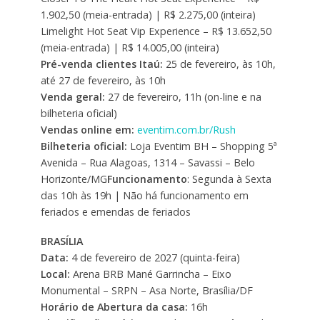
1.902,50 (meia-entrada) | R$ 2.275,00 (inteira)
Limelight Hot Seat Vip Experience – R$ 13.652,50
(meia-entrada) | R$ 14.005,00 (inteira)
Pré-venda clientes Itaú:
25 de fevereiro, às 10h,
até 27 de fevereiro, às 10h
Venda geral:
27 de fevereiro, 11h (on-line e na
bilheteria oficial)
Vendas online em:
eventim.com.br/Rush
Bilheteria oficial:
Loja Eventim BH – Shopping 5ª
Avenida – Rua Alagoas, 1314 – Savassi – Belo
Horizonte/MG
Funcionamento
: Segunda à Sexta
das 10h às 19h | Não há funcionamento em
feriados e emendas de feriados
BRASÍLIA
Data:
4 de fevereiro de 2027 (quinta-feira)
Local:
Arena BRB Mané Garrincha – Eixo
Monumental – SRPN – Asa Norte, Brasília/DF
Horário de Abertura da casa:
16h