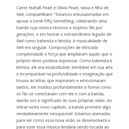
Carrie Nuttall-Peart e Olivia Peart, viúva e filha de
Neil, compartilham: “Estamos entusiasmadas em
apoiar a turnê Fifty Something, celebrando uma
banda cuja música ressoou e inspirou fãs por
gerações, e em honrar o extraordinário legado de
Neil como baterista e letrista. A musicalidade de
Neil era singular. Composições de intricada
complexidade e força que ampliaram aquilo que o
próprio ritmo poderia expressar. Como baterista e
letrista, ele era insubstituível. Inimitável em sua arte
e incomparável na profundidade e imaginação que
trouxe às letras que inspiraram e emocionaram
tantos, ele moldou profundamente a forma como
os fãs se conectavam com ele e com a banda,
dando voz e significado às suas próprias vidas. Ao
entrar neste novo capítulo, a banda promete algo
verdadeiramente inesquecível. Estamos animadas
para ver como essa nova visão se desenvolverá e
para ouvir essa música lendária sendo tocada ao