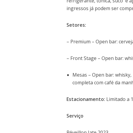
refrigerante, tônica, suco e 
ingressos já podem ser comp
Setores:
– Premium – Open bar: cerveja
– Front Stage – Open bar: whis
Mesas – Open bar: whisky, g
completa com café da manh
Estacionamento:
Limitado a 
Serviço
Réveillon Iate 2023