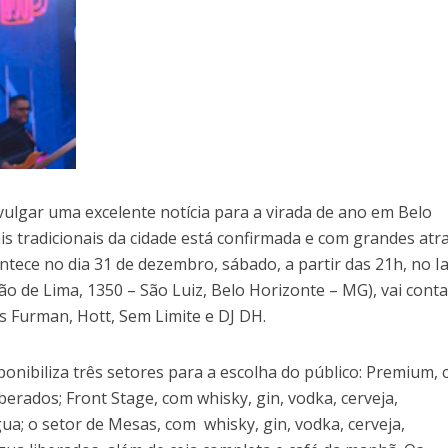
vulgar uma excelente notícia para a virada de ano em Belo
s tradicionais da cidade está confirmada e com grandes atr
ontece no dia 31 de dezembro, sábado, a partir das 21h, no I
rão de Lima, 1350 – São Luiz, Belo Horizonte – MG), vai cont
s Furman, Hott, Sem Limite e DJ DH.
ponibiliza três setores para a escolha do público: Premium,
iberados; Front Stage, com whisky, gin, vodka, cerveja,
gua; o setor de Mesas, com whisky, gin, vodka, cerveja,