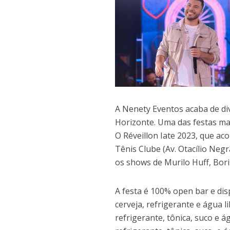
A Nenety Eventos acaba de di
Horizonte. Uma das festas mai
O Réveillon Iate 2023, que ac
Tênis Clube (Av. Otacílio Neg
os shows de Murilo Huff, Bori
A festa é 100% open bar e dis
cerveja, refrigerante e água l
refrigerante, tônica, suco e á