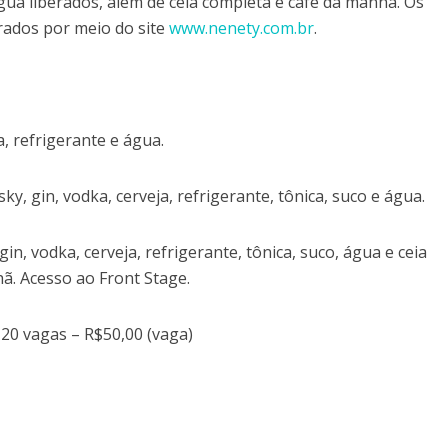
água liberados, além de ceia completa e café da manhã. Os
rados por meio do site
www.nenety.com.br
.
, refrigerante e água.
ky, gin, vodka, cerveja, refrigerante, tônica, suco e água.
in, vodka, cerveja, refrigerante, tônica, suco, água e ceia
ã. Acesso ao Front Stage.
120 vagas – R$50,00 (vaga)