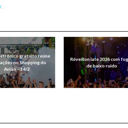
/
.
letrônico gratuito reúne
Réveillon Iate 2026 com fo
rações no Shopping do
de baixo ruído
Avião – 14/2