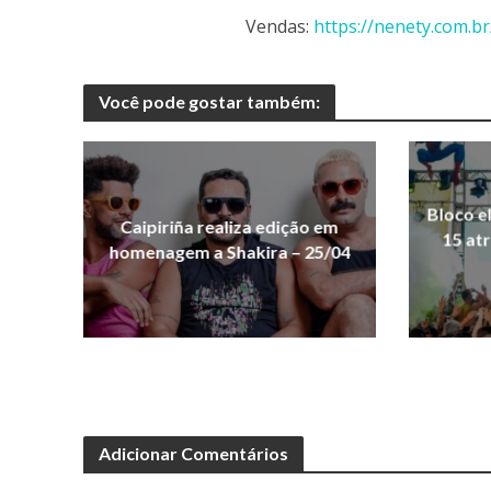
Vendas:
https://nenety.com.br
Você pode gostar também:
Bloco e
Caipiriña realiza edição em
15 at
homenagem a Shakira – 25/04
Adicionar Comentários