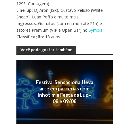
1295, Contagem)
Line-up:
DJ Aron (ISR), Gustavo Peluzo (White
Sheep), Luan Poffo e muito mais.
Ingressos:
Gratuitos (com entrada até 21h) e
setores Premium (VIP e Open Bar) no
Sympla
.
Classificação:
18 anos.
Você pode gostar também:
Festival Sensacional! leva
arte em parcerias com
Inhotim e Festa da Luz –
08 e 09/08