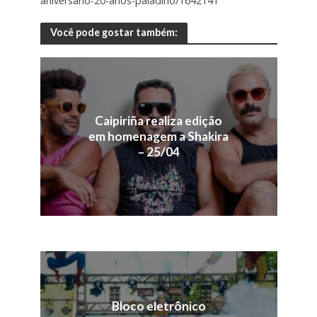
aniversario-20-anos-paladino/1642141
Você pode gostar também:
Caipiriña realiza edição
em homenagem a Shakira
– 25/04
Bloco eletrônico