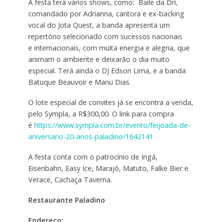
A festa terá vários shows, como: Baile da Dri,
comandado por Adrianna, cantora e ex-backing
vocal do Jota Quest, a banda apresenta um
repertório selecionado com sucessos nacionais
e internacionais, com muita energia e alegria, que
animam o ambiente e deixarão o dia muito
especial. Terá ainda o DJ Edson Lima, e a banda
Batuque Beauvoir e Manu Dias.
O lote especial de convites já se encontra a venda,
pelo Sympla, a R$300,00. O link para compra
é
https://www.sympla.com.br/evento/feijoada-de-
aniversario-20-anos-paladino/1642141
A festa conta com o patrocínio de Ingá,
Eisenbahn, Easy Ice, Marajó, Matuto, Falke Bier e
Verace, Cachaça Taverna.
Restaurante Paladino
Endereço: