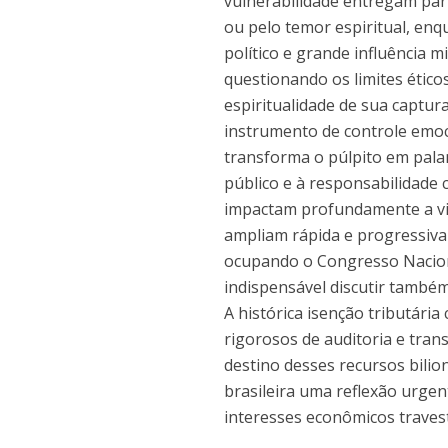
vulnerabilidade entregam part
ou pelo temor espiritual, en
político e grande influência m
questionando os limites ético
espiritualidade de sua captur
instrumento de controle emoc
transforma o púlpito em palan
público e à responsabilidade c
impactam profundamente a vida
ampliam rápida e progressiva
ocupando o Congresso Nacional
indispensável discutir também
A histórica isenção tributári
rigorosos de auditoria e tran
destino desses recursos bili
brasileira uma reflexão urgent
interesses econômicos travest