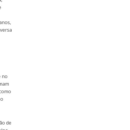
e
anos,
nversa
é no
rmam
 como
ao
ão de