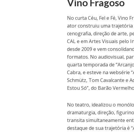
Vino Fragoso
No curta Céu, Fel e Fé, Vino 
ator construiu uma trajetória 
cenografia, direção de arte, 
CAL e em Artes Visuais pelo I
desde 2009 e vem consolidand
formatos. No audiovisual, par
quarta temporada de “Arcanjo
Cabra, e esteve na websérie 
Schmütz, Tom Cavalcante e Ad
Estou Só”, do Barão Vermelho 
No teatro, idealizou o monól
dramaturgia, direção, figurin
transita simultaneamente entr
destaque de sua trajetória é 