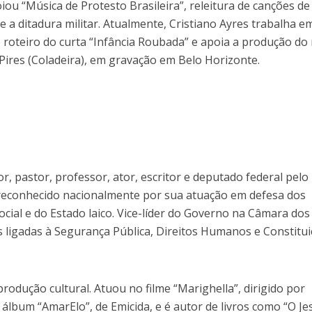
iou “Música de Protesto Brasileira”, releitura de canções de
e a ditadura militar. Atualmente, Cristiano Ayres trabalha 
 roteiro do curta “Infância Roubada” e apoia a produção do
 Pires (Coladeira), em gravação em Belo Horizonte.
r, pastor, professor, ator, escritor e deputado federal pelo
é reconhecido nacionalmente por sua atuação em defesa dos
ocial e do Estado laico. Vice-líder do Governo na Câmara dos
 ligadas à Segurança Pública, Direitos Humanos e Constitui
dução cultural. Atuou no filme “Marighella”, dirigido por
lbum “AmarElo”, de Emicida, e é autor de livros como “O Je