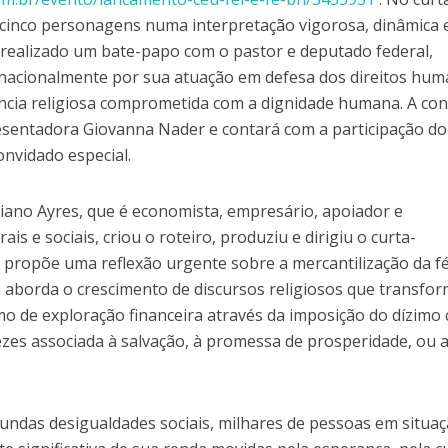
a cinco personagens numa interpretação vigorosa, dinâmica 
á realizado um bate-papo com o pastor e deputado federal,
 nacionalmente por sua atuação em defesa dos direitos hum
vência religiosa comprometida com a dignidade humana. A co
resentadora Giovanna Nader e contará com a participação do
nvidado especial.
stiano Ayres, que é economista, empresário, apoiador e
ais e sociais, criou o roteiro, produziu e dirigiu o curta-
e propõe uma reflexão urgente sobre a mercantilização da f
 aborda o crescimento de discursos religiosos que transfo
mo de exploração financeira através da imposição do dízimo
ezes associada à salvação, à promessa de prosperidade, ou 
ndas desigualdades sociais, milhares de pessoas em situaç