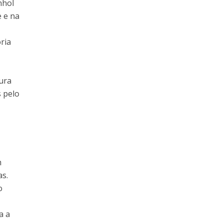
nhol
e e na
ria
tura
 pelo
m
as.
o
a a