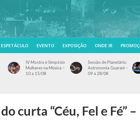
ESPETÁCULO
EVENTO
EXPOSIÇÃO
ONDE IR
PROMOÇ
IV Mostra e Simpósio
Sessão de Planetário:
Mulheres na Música –
Astronomia Guarani –
10 a 15/08
09 a 28/08
o curta “Céu, Fel e Fé” –