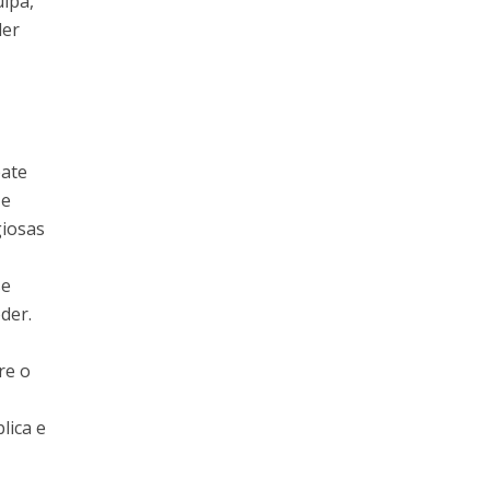
ulpa,
der
bate
 e
giosas
se
der.
re o
lica e