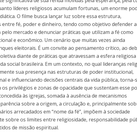
e significativa de sua renda movidas pela esperança, pela c
quanto líderes religiosos acumulam fortunas, um enorme po
idiática. O filme busca lançar luz sobre essa estrutura,
s entre fé, poder e dinheiro, tendo como objetivo defender a
a pelo mercado e denunciar práticas que utilizam a fé como
ional e econômico. Um cenário que muitas vezes ainda
ques eleitorais. É um convite ao pensamento crítico, ao de
oletiva diante de práticas que atravessam a esfera religiosa
 social brasileira. Em um contexto, no qual lideranças reli
mente sua presença nas estruturas de poder institucional,
 e influenciando decisões centrais da vida pública, torna-
 os privilégios e zonas de opacidade que sustentam esse po
a concedida às igrejas, somada à ausência de mecanismos
sparência sobre a origem, a circulação e, principalmente sob
onários arrecadados em “nome da fé”, impõem à sociedade
e sobre os limites entre religiosidade, responsabilidade púb
idos de missão espiritual.