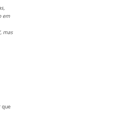
s,
o em
’, mas
r que