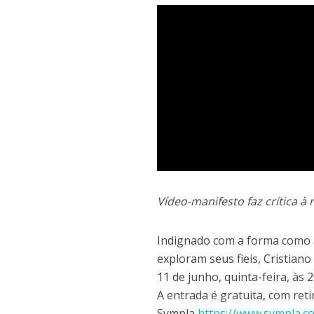
Vídeo-manifesto faz crítica à 
Indignado com a forma como a
exploram seus fieis, Cristian
11 de junho, quinta-feira, às
A entrada é gratuita, com ret
Sympla
https://www.sympla.c