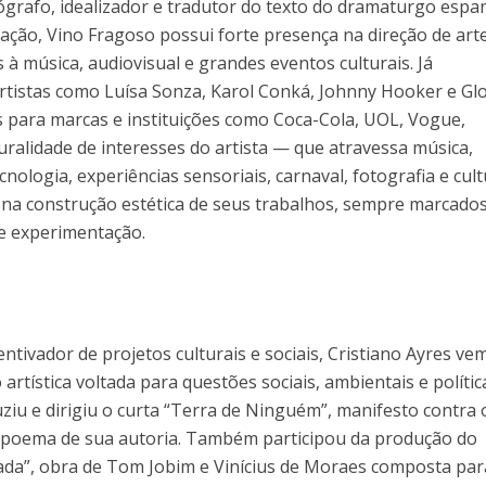
grafo, idealizador e tradutor do texto do dramaturgo espa
ação, Vino Fragoso possui forte presença na direção de art
 à música, audiovisual e grandes eventos culturais. Já
rtistas como Luísa Sonza, Karol Conká, Johnny Hooker e Glo
s para marcas e instituições como Coca-Cola, UOL, Vogue,
luralidade de interesses do artista — que atravessa música,
cnologia, experiências sensoriais, carnaval, fotografia e cul
na construção estética de seus trabalhos, sempre marcados
e experimentação.
ntivador de projetos culturais e sociais, Cristiano Ayres ve
tística voltada para questões sociais, ambientais e polític
uziu e dirigiu o curta “Terra de Ninguém”, manifesto contra 
um poema de sua autoria. Também participou da produção do
rada”, obra de Tom Jobim e Vinícius de Moraes composta par