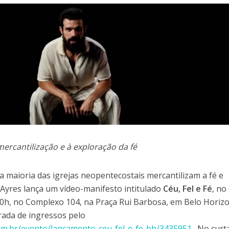
mercantilização e à exploração da fé
 maioria das igrejas neopentecostais mercantilizam a fé e
o Ayres lança um vídeo-manifesto intitulado
Céu, Fel e Fé
, no
 20h, no Complexo 104, na Praça Rui Barbosa, em Belo Horizo
irada de ingressos pelo
om.br/evento/lancamento-ceu-fel-e-fe-bh/3435951
. No curt