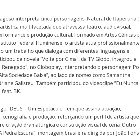
Fragoso interpreta cinco personagens. Natural de Itaperuna (
artística multifacetada que atravessa teatro, audiovisual,
performance e produção cultural. Formado em Artes Cênicas 
nstituto Federal Fluminense, o artista atua profissionalment
o um trabalho que dialoga com diferentes linguagens e
ticipou da novela “Volta por Cima”, da TV Globo, integrou a
 Renegado”, no Globoplay, interpretando o personagem Pol
“Alta Sociedade Baixa”, ao lado de nomes como Samantha
riane Galisteu. Também participou do videoclipe “Eu Nunca
feat. BK.
ogo “DEUS – Um Espetáculo”, em que assina atuação,
o, cenografia e produção, reforçando um perfil de artista qu
e criação dramatúrgica e construção visual de cena. Outro
“A Pedra Escura”, montagem brasileira dirigida por João Fons