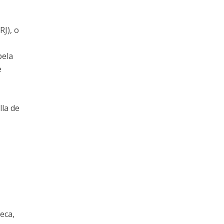
RJ), o
pela
e
la de
e
eca,