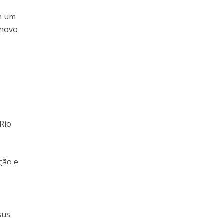
em um
 novo
 Rio
ção e
sus