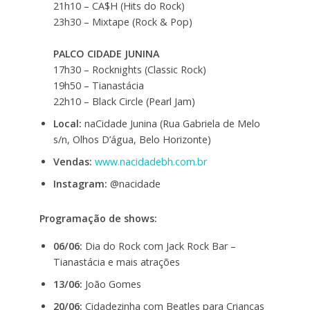
21h10 – CA$H (Hits do Rock)
23h30 – Mixtape (Rock & Pop)
PALCO CIDADE JUNINA
17h30 – Rocknights (Classic Rock)
19h50 – Tianastácia
22h10 – Black Circle (Pearl Jam)
Local:
naCidade Junina (Rua Gabriela de Melo
s/n, Olhos D’água, Belo Horizonte)
Vendas:
www.nacidadebh.com.br
Instagram:
@nacidade
Programação de shows:
06/06:
Dia do Rock com Jack Rock Bar –
Tianastácia e mais atrações
13/06:
João Gomes
20/06:
Cidadezinha com Beatles para Crianças