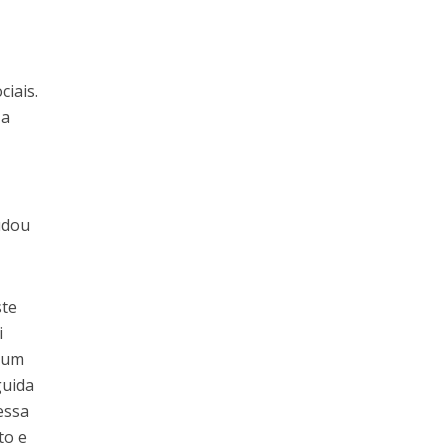
ciais.
 a
udou
ste
i
a um
guida
essa
to e