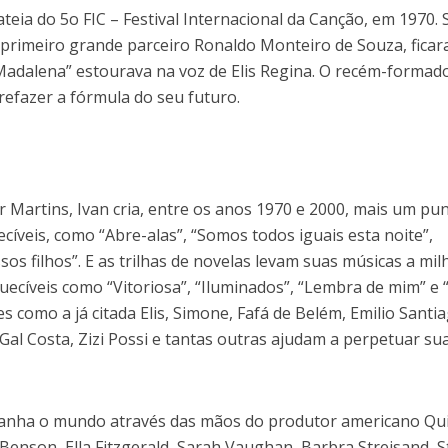
ateia do 5o FIC – Festival Internacional da Canção, em 1970. 
 primeiro grande parceiro Ronaldo Monteiro de Souza, fica
adalena” estourava na voz de Elis Regina. O recém-formad
refazer a fórmula do seu futuro.
r Martins, Ivan cria, entre os anos 1970 e 2000, mais um p
cíveis, como “Abre-alas”, “Somos todos iguais esta noite”,
os filhos”. E as trilhas de novelas levam suas músicas a mi
ecíveis como “Vitoriosa”, “Iluminados”, “Lembra de mim” e 
s como a já citada Elis, Simone, Fafá de Belém, Emilio Santia
al Costa, Zizi Possi e tantas outras ajudam a perpetuar su
anha o mundo através das mãos do produtor americano Qu
Benson, Ella Fitzgerald, Sarah Vaughan, Barbra Streisand, S