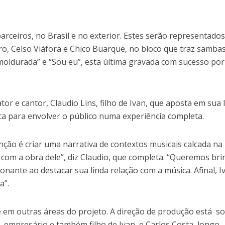
rceiros, no Brasil e no exterior. Estes serão representado
iro, Celso Viáfora e Chico Buarque, no bloco que traz samba
moldurada” e “Sou eu”, esta última gravada com sucesso por
tor e cantor, Claudio Lins, filho de Ivan, que aposta em sua
ica para envolver o público numa experiência completa.
nção é criar uma narrativa de contextos musicais calcada na
 com a obra dele”, diz Claudio, que completa: “Queremos bri
ante ao destacar sua linda relação com a música. Afinal, I
a”.
 em outras áreas do projeto. A direção de produção está s
, empresário e também filho de Ivan, e Carlos Costa, longo