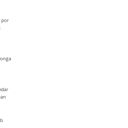
s por
s
 longa
ndar
van
ob