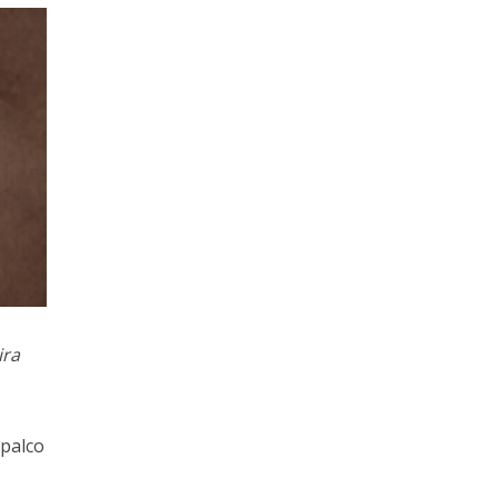
ira
 palco