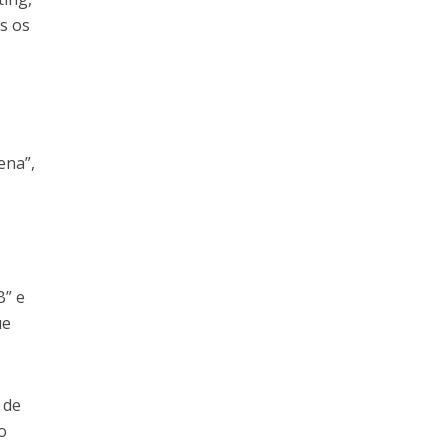
s os
ena”,
B” e
ue
 de
o