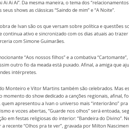
 Ai Ai Ai Ai”. Da mesma maneira, o tema dos “relacionamentos
s seus shows as clássicas “Saindo de mim” e “A Noite”.
bra de Ivan são os que versam sobre política e questões so
 continua ativo e sincronizado com os dias atuais ao trazer
arceria com Simone Guimarães.
mocionante “Aos nossos filhos” e a combativa “Cartomante”,
ssim outro fio da meada está puxado. Afinal, a amiga que aj
andes intérpretes.
aldo Monteiro e Vítor Martins também são celebrados. Mas e
o momento do show dedicado a canções regionais, afinal, fo
P, quem apresentou a Ivan o universo mais “interiorâno” pr
irismo e vozes abertas, “Guarde nos olhos” será entoada, se
ção em festas religiosas do interior: “Bandeira do Divino”. N
ar a recente “Olhos pra te ver”, gravada por Milton Nascimen