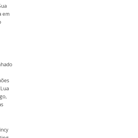
Sua
ra em
o
unhado
lhões
“Lua
go,
as
incy
ting,