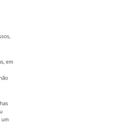
ssos,
ns, em
 não
nhas
eu
m um