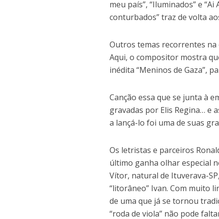
meu país”, “Iluminados” e “Ai
conturbados” traz de volta ao
Outros temas recorrentes na o
Aqui, o compositor mostra que
inédita “Meninos de Gaza”, p
Canção essa que se junta à e
gravadas por Elis Regina… e a
a lançá-lo foi uma de suas gr
Os letristas e parceiros Ron
último ganha olhar especial n
Vítor, natural de Ituverava-S
“litorâneo” Ivan. Com muito l
de uma que já se tornou tradi
“roda de viola” não pode falt