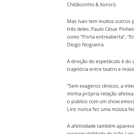
Chitãozinho & Xororó.
Mas Ivan tem muitos outros pa
três deles: Paulo César Pinhe
como “Porta entreaberta”, “E
Diogo Nogueira.
A direção do espetáculo é do a
trajetória entre teatro e mús
“Sem exageros cênicos, a inte
minha própria relação afetiva
o público com um show emocion
Lins nunca fez uma música fei
A afetividade também aparece
responsabilidade de João Lins