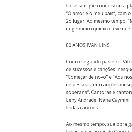
Foi assim que conquistou a pl
“O amor é o meu país”, com o
2o lugar. Ao mesmo tempo, “M
engenheiro químico teve que 
80 ANOS IVAN LINS
Com o segundo parceiro, Víto
de sucessos e canções inesque
“Começar de novo” e “Aos noss
de pessoas, em canções inesqu
soberana”. Cantoras e cantore
Leny Andrade, Nana Caymmi, G
lindas canções.
Ao mesmo tempo, sua obra g
Jones, e nas vozes de George 