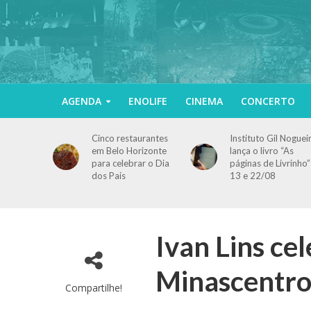
AGENDA
ENOLIFE
CINEMA
CONCERTO
Cinco restaurantes
Instituto Gil Noguei
em Belo Horizonte
lança o livro “As
para celebrar o Dia
páginas de Livrinho”
dos Pais
13 e 22/08
Ivan Lins ce
Minascentro
Compartilhe!