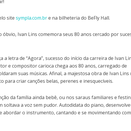
r!
elo site
sympla.com.br
e na bilheteria do BeFly Hall.
do óbvio, Ivan Lins comemora seus 80 anos cercado por suce
a letra de “Agora”, sucesso do início da carreira de Ivan Li
ntor e compositor carioca chega aos 80 anos, carregado de
ldaram suas músicas. Afinal, a majestosa obra de Ivan Lins
o para criar canções belas, perenes e inesquecíveis.
ção da família ainda bebê, ou nos saraus familiares e festi
an soltava a voz sem pudor. Autodidata do piano, desenvolv
e abordar o instrumento, cantando e se movimentando co