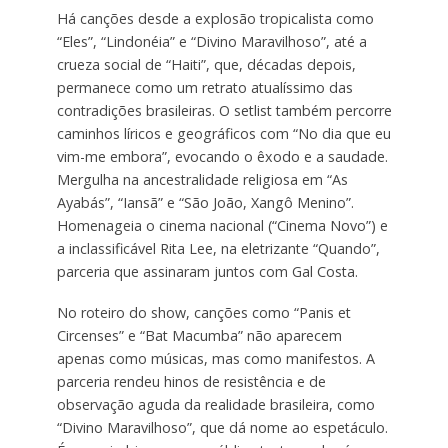
Há canções desde a explosão tropicalista como
“Eles”, “Lindonéia” e “Divino Maravilhoso”, até a
crueza social de “Haiti”, que, décadas depois,
permanece como um retrato atualíssimo das
contradições brasileiras. O setlist também percorre
caminhos líricos e geográficos com “No dia que eu
vim-me embora”, evocando o êxodo e a saudade.
Mergulha na ancestralidade religiosa em “As
Ayabás”, “Iansã” e “São João, Xangô Menino”.
Homenageia o cinema nacional (“Cinema Novo”) e
a inclassificável Rita Lee, na eletrizante “Quando”,
parceria que assinaram juntos com Gal Costa.
No roteiro do show, canções como “Panis et
Circenses” e “Bat Macumba” não aparecem
apenas como músicas, mas como manifestos. A
parceria rendeu hinos de resistência e de
observação aguda da realidade brasileira, como
“Divino Maravilhoso”, que dá nome ao espetáculo.