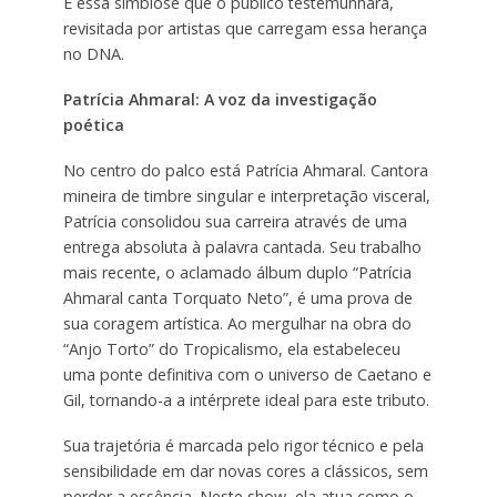
É essa simbiose que o público testemunhará,
revisitada por artistas que carregam essa herança
no DNA.
Patrícia Ahmaral: A voz da investigação
poética
No centro do palco está Patrícia Ahmaral. Cantora
mineira de timbre singular e interpretação visceral,
Patrícia consolidou sua carreira através de uma
entrega absoluta à palavra cantada. Seu trabalho
mais recente, o aclamado álbum duplo “Patrícia
Ahmaral canta Torquato Neto”, é uma prova de
sua coragem artística. Ao mergulhar na obra do
“Anjo Torto” do Tropicalismo, ela estabeleceu
uma ponte definitiva com o universo de Caetano e
Gil, tornando-a a intérprete ideal para este tributo.
Sua trajetória é marcada pelo rigor técnico e pela
sensibilidade em dar novas cores a clássicos, sem
perder a essência. Neste show, ela atua como o