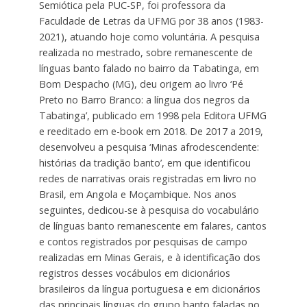
Semiótica pela PUC-SP, foi professora da
Faculdade de Letras da UFMG por 38 anos (1983-
2021), atuando hoje como voluntária. A pesquisa
realizada no mestrado, sobre remanescente de
línguas banto falado no bairro da Tabatinga, em
Bom Despacho (MG), deu origem ao livro ‘Pé
Preto no Barro Branco: a língua dos negros da
Tabatinga’, publicado em 1998 pela Editora UFMG
e reeditado em e-book em 2018. De 2017 a 2019,
desenvolveu a pesquisa ‘Minas afrodescendente:
histórias da tradição banto’, em que identificou
redes de narrativas orais registradas em livro no
Brasil, em Angola e Moçambique. Nos anos
seguintes, dedicou-se à pesquisa do vocabulário
de línguas banto remanescente em falares, cantos
e contos registrados por pesquisas de campo
realizadas em Minas Gerais, e à identificação dos
registros desses vocábulos em dicionários
brasileiros da língua portuguesa e em dicionários
das principais línguas do grupo banto faladas no