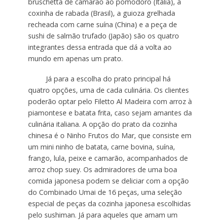
bruschetta de camarão ao pomodoro (Itália), a
coxinha de rabada (Brasil), a guioza grelhada
recheada com carne suína (China) e a peça de
sushi de salmão trufado (Japão) são os quatro
integrantes dessa entrada que dá a volta ao
mundo em apenas um prato.
Já para a escolha do prato principal há
quatro opções, uma de cada culinária. Os clientes
poderão optar pelo Filetto Al Madeira com arroz à
piamontese e batata frita, caso sejam amantes da
culinária italiana. A opção do prato da cozinha
chinesa é o Ninho Frutos do Mar, que consiste em
um mini ninho de batata, carne bovina, suína,
frango, lula, peixe e camarão, acompanhados de
arroz chop suey. Os admiradores de uma boa
comida japonesa podem se deliciar com a opção
do Combinado Umai de 16 peças, uma seleção
especial de peças da cozinha japonesa escolhidas
pelo sushiman. Já para aqueles que amam um