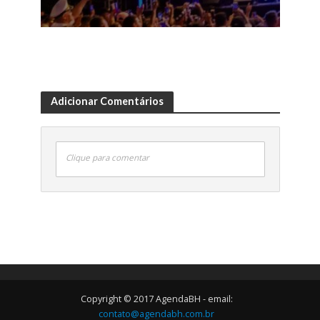
Adicionar Comentários
Clique para comentar
Copyright © 2017 AgendaBH - email:
contato@agendabh.com.br