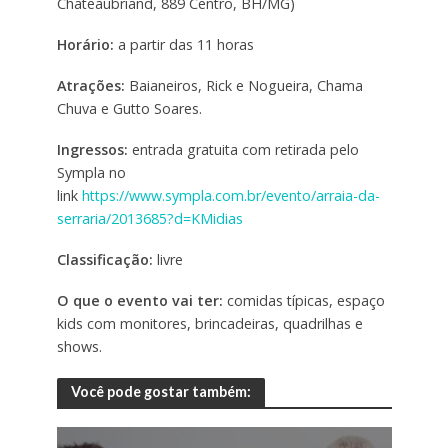
Chateaubriand, 889 Centro, BH/MG)
Horário:
a partir das 11 horas
Atrações:
Baianeiros, Rick e Nogueira, Chama
Chuva e Gutto Soares.
Ingressos:
entrada gratuita com retirada pelo
Sympla no
link
https://www.sympla.com.br/evento/arraia-da-
serraria/2013685?d=KMidias
Classificação:
livre
O que o evento vai ter:
comidas típicas, espaço
kids com monitores, brincadeiras, quadrilhas e
shows.
Você pode gostar também: