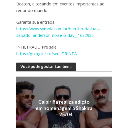
Boston, e tocando em eventos importantes ao
redor do mundo.
Garanta sua entrada
https://www.sympla.com.br/barulho-da-lua—
sabado–anderson-noise-b-day__1632925
INFILTRADO Pre sale
https://gcmg.lnk.to/serieTRINTA
Você pode gostar também:
Caipiriña realiza edição
em homenagem a Shakira
– 25/04