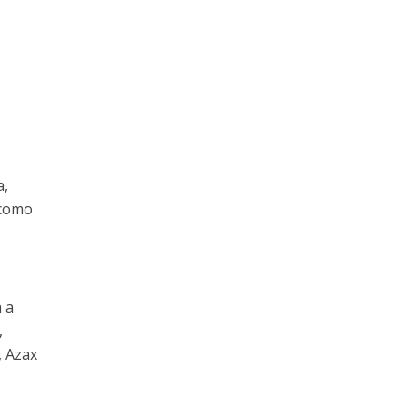
a,
 como
 a
,
, Azax