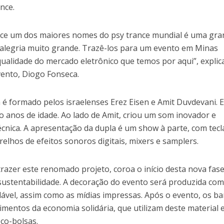
ance.
iance um dos maiores nomes do psy trance mundial é uma gr
a alegria muito grande. Trazê-los para um evento em Minas
a qualidade do mercado eletrônico que temos por aqui”, expli
vento, Diogo Fonseca.
é formado pelos israelenses Erez Eisen e Amit Duvdevani. E
o anos de idade. Ao lado de Amit, criou um som inovador e
técnica. A apresentação da dupla é um show à parte, com tec
arelhos de efeitos sonoros digitais, mixers e samplers.
 trazer este renomado projeto, coroa o início desta nova fas
 sustentabilidade. A decoração do evento será produzida co
dável, assim como as mídias impressas. Após o evento, os b
mentos da economia solidária, que utilizam deste material 
co-bolsas.