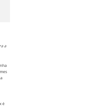
ra a
anha
omes
ma
x é