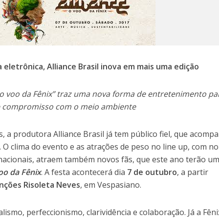
 eletrônica, Alliance Brasil inova em mais uma edição
 o voo da Fênix” traz uma nova forma de entretenimento pa
a e compromisso com o meio ambiente
 a produtora Alliance Brasil já tem público fiel, que acomp
. O clima do evento e as atrações de peso no line up, com n
rnacionais, atraem também novos fãs, que este ano terão u
voo da Fênix
. A festa acontecerá dia
7 de outubro
, a partir
nções Risoleta Neves
, em Vespasiano.
ismo, perfeccionismo, clarividência e colaboração. Já a Fêni