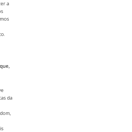
zer a
os
remos
to.
ique,
ve
tas da
isdom,
is