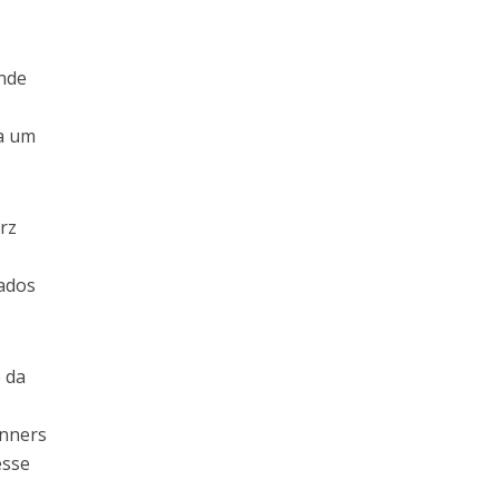
ande
ca um
rz
lados
e da
m
anners
esse