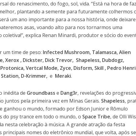
sal do renascimento, do fogo, sol, vida. “Está na hora de fa
elhor, plantando a semente para futuramente colhermos 
 será um ano importante para a nossa história, onde deixa
bateremos asas, voando alto para nos tornarmos uma
 coletiva!”, explica Renan Minardi, produtor e sócio do even
r um time de peso:
Infected Mushroom, Talamasca, Alien
e, Xerox , Dickster, Dick Trevor, Shapeless, Dubdogz,
, Protonica, Vertcal Mode, Zyce, Disform, Skill , Pedro Henr
ife Station, D-Krimmer,
e
Meraki
.
o inédita de
Groundbass
e
Dang3r
, revelações do progressi
ão juntos pela primeira vez em Minas Gerais.
Shapeless
, pra
que ganhou o mundo, formado por Edson Junior e Rômulo
s do psy trance em todo o mundo, o
Space Tribe
, de Olli W
 nesta celebração à música. A grande atração da festa
s principais nomes do eletrônico mundial, que volta, após se