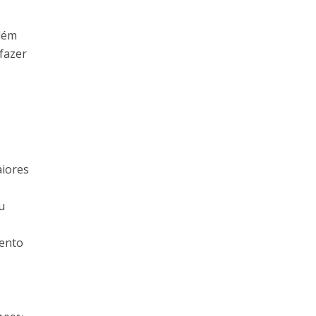
além
fazer
aiores
u
mento