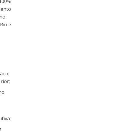
 100%
mento
no,
Rio e
ção e
rior;
no
tiva;
s