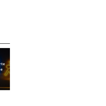
rte
 e