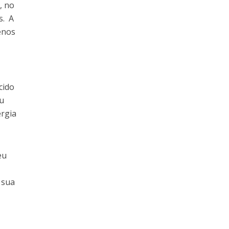
, no
s. A
enos
cido
eu
ergia
eu
 sua