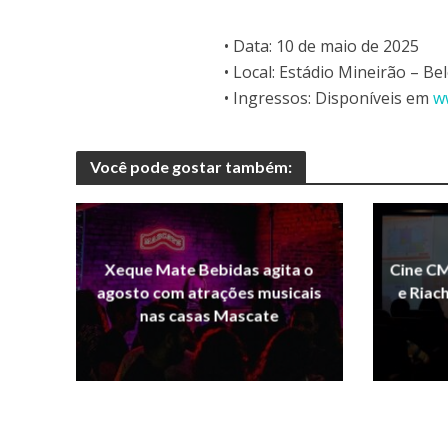
• Data: 10 de maio de 2025
• Local: Estádio Mineirão – B
• Ingressos: Disponíveis em
w
Você pode gostar também:
Xeque Mate Bebidas agita o
Cine CM
agosto com atrações musicais
e Riac
nas casas Mascate