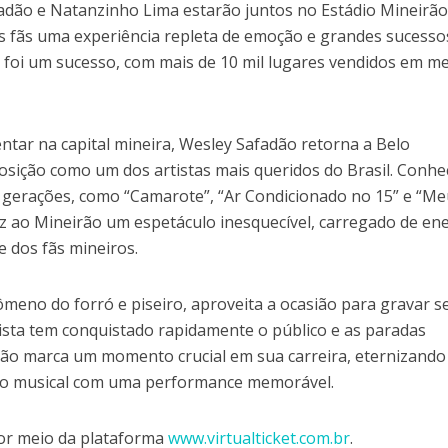
fadão e Natanzinho Lima estarão juntos no Estádio Mineirão
 fãs uma experiência repleta de emoção e grandes sucesso
 foi um sucesso, com mais de 10 mil lugares vendidos em m
ntar na capital mineira, Wesley Safadão retorna a Belo
osição como um dos artistas mais queridos do Brasil. Conhe
 gerações, como “Camarote”, “Ar Condicionado no 15” e “M
z ao Mineirão um espetáculo inesquecível, carregado de en
e dos fãs mineiros.
meno do forró e piseiro, aproveita a ocasião para gravar s
ista tem conquistado rapidamente o público e as paradas
rão marca um momento crucial em sua carreira, eternizando
io musical com uma performance memorável.
por meio da plataforma
www.virtualticket.com.br
.