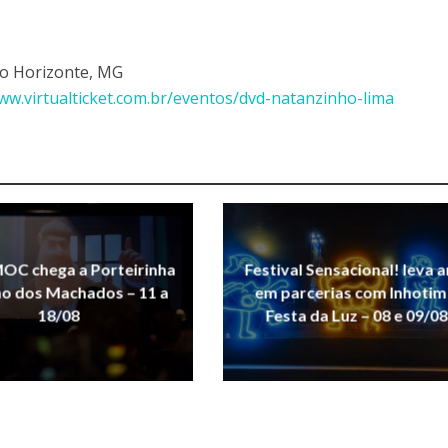
elo Horizonte, MG
ww.virtualticket.com.br/eventos/dvd-natanzinho-lima
OC chega a Porteirinha
Festival Sensacional! leva a
ho dos Machados – 11 a
em parcerias com Inhotim
18/08
Festa da Luz – 08 e 09/08