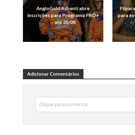
AngloGold Ashanti abre
Flipar
inscrições para Programa PRÓ+
para es
– até 31/08
Adicionar Comentários
Clique para comentar