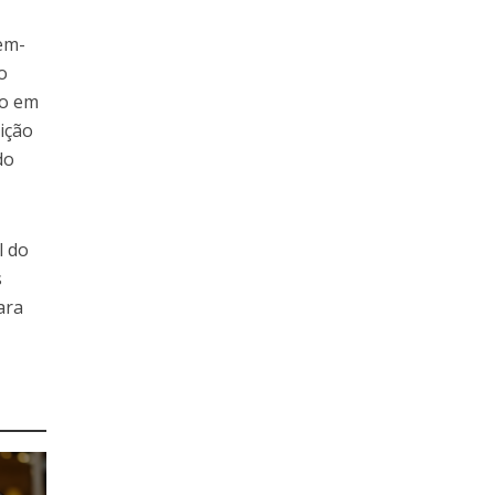
em-
o
io em
ição
do
l do
s
ara