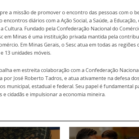
mpre a missão de promover o encontro das pessoas com o b
ão encontros diários com a Ação Social, a Saúde, a Educação, 
e a Cultura. Fundado pela Confederação Nacional do Comérc
c em Minas é uma instituição privada mantida pela contribu
omércio. Em Minas Gerais, o Sesc atua em todas as regiões 
 e 13 unidades móveis.
alha em estreita colaboração com a Confederação Naciona
da por José Roberto Tadros, e atua ativamente na defesa do
os municipal, estadual e federal. Seu papel é fundamental p
s e cidadãs e impulsionar a economia mineira.