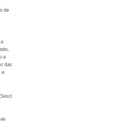
o de
 a
tado,
b a
oz das
 a
(Sesc)
sas