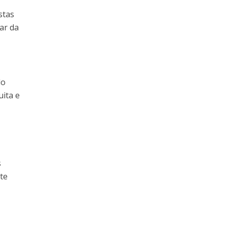
stas
ar da
do
ita e
s
ite