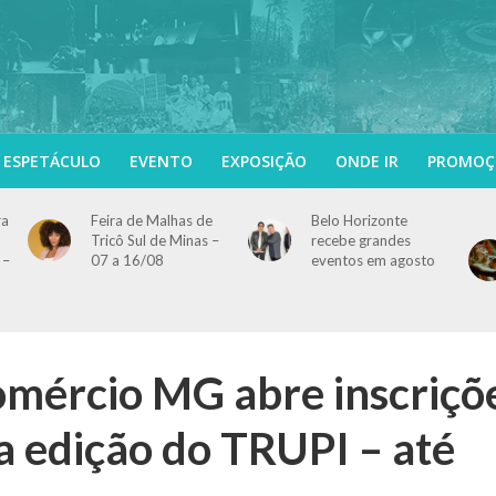
ESPETÁCULO
EVENTO
EXPOSIÇÃO
ONDE IR
PROMOÇ
ra
Feira de Malhas de
Belo Horizonte
Tricô Sul de Minas –
recebe grandes
 –
07 a 16/08
eventos em agosto
omércio MG abre inscriçõ
a edição do TRUPI – até