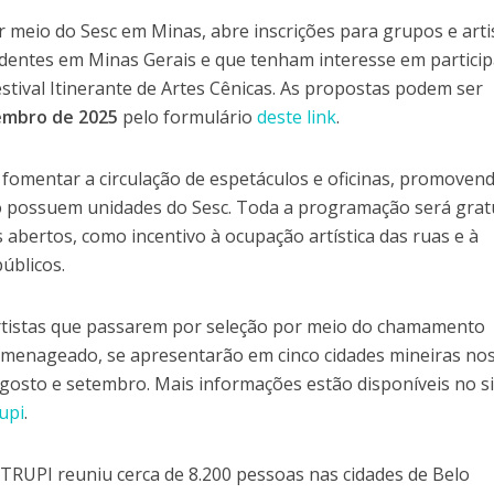
 meio do Sesc em Minas, abre inscrições para grupos e arti
identes em Minas Gerais e que tenham interesse em particip
tival Itinerante de Artes Cênicas. As propostas podem ser
zembro de 2025
pelo formulário
deste link
.
o fomentar a circulação de espetáculos e oficinas, promoven
o possuem unidades do Sesc. Toda a programação será gratu
 abertos, como incentivo à ocupação artística das ruas e à
úblicos.
rtistas que passarem por seleção por meio do chamamento
omenageado, se apresentarão em cinco cidades mineiras no
 agosto e setembro. Mais informações estão disponíveis no s
upi
.
 TRUPI reuniu cerca de 8.200 pessoas nas cidades de Belo