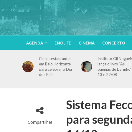
AGENDA
ENOLIFE
CINEMA
CONCERTO
Cinco restaurantes
Instituto Gil Noguei
em Belo Horizonte
lança o livro “As
para celebrar o Dia
páginas de Livrinho”
dos Pais
13 e 22/08
Sistema Fec
para segund
Compartilhe!