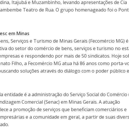
dina, Itajubá e Muzambinho, levando apresentações de Cia
Mambembe Teatro de Rua. O grupo homenageado foi o Pont
Sesc em Minas
ens, Serviços e Turismo de Minas Gerais (Fecomércio MG) é
tiva do setor do comércio de bens, serviços e turismo no es
empresas e respondendo por mais de 50 sindicatos. Hoje so
onato Filho, a Fecomércio MG atua há 86 anos como porta-v
scando soluções através do diálogo com o poder público e
a entidade é a administração do Serviço Social do Comércio 
endizagem Comercial (Senac) em Minas Gerais. A atuação
alece a promoção de serviços que beneficiam comerciários e
mpresárias e a comunidade em geral, a partir de suas diver
tado.