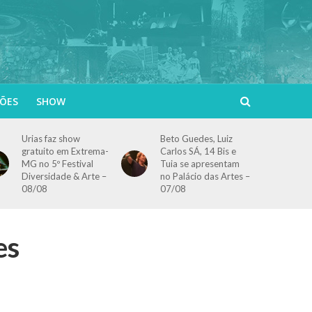
ÕES
SHOW
Urias faz show
Beto Guedes, Luiz
gratuito em Extrema-
Carlos SÁ, 14 Bis e
MG no 5º Festival
Tuia se apresentam
Diversidade & Arte –
no Palácio das Artes –
08/08
07/08
es