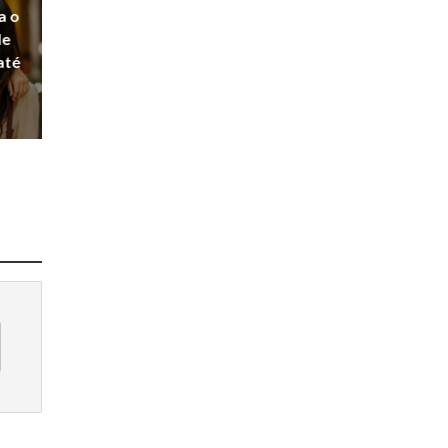
a o
de
até