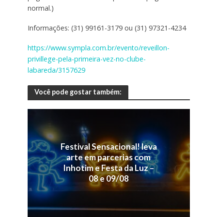
normal.)
Informações: (31) 99161-3179 ou (31) 97321-4234
https://www.sympla.com.br/evento/reveillon-
privillege-pela-primeira-vez-no-clube-
labareda/3157629
Você pode gostar também:
Festival Sensacional! leva
arte em parcerias com
Inhotim e Festa da Luz –
08 e 09/08