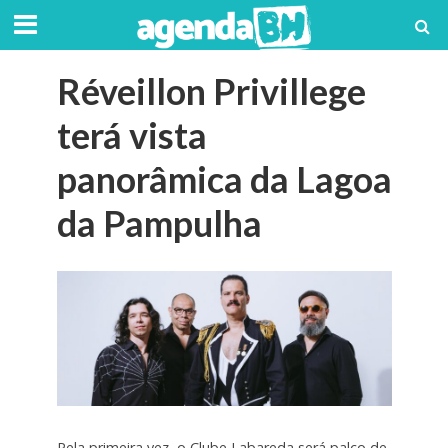
Réveillon Privillege
terá vista
panorâmica da Lagoa
da Pampulha
Pela primeira vez, o Clube Labareda será palco de