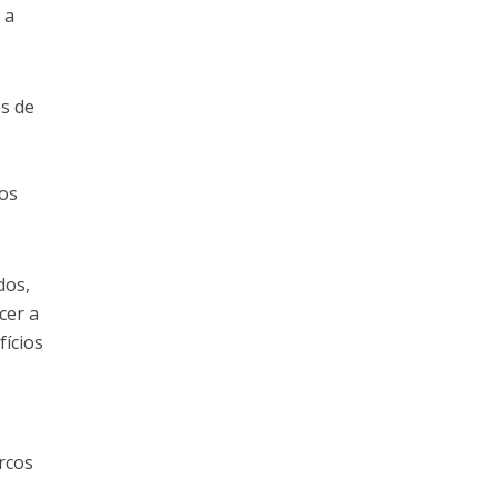
 a
s de
dos
dos,
cer a
fícios
rcos