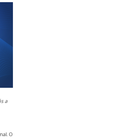
ós a
nal. O