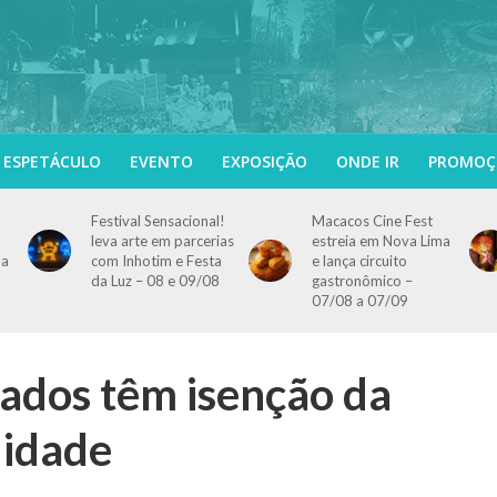
ESPETÁCULO
EVENTO
EXPOSIÇÃO
ONDE IR
PROMOÇ
Festival Sensacional!
Macacos Cine Fest
leva arte em parcerias
estreia em Nova Lima
 a
com Inhotim e Festa
e lança circuito
da Luz – 08 e 09/08
gastronômico –
07/08 a 07/09
dos têm isenção da
uidade