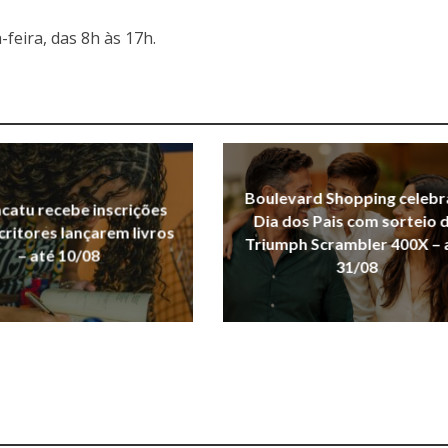
feira, das 8h às 17h.
Boulevard Shopping celebr
acatu recebe inscrições
Dia dos Pais com sorteio 
critores lançarem livros
Triumph Scrambler 400X – 
– até 10/08
31/08