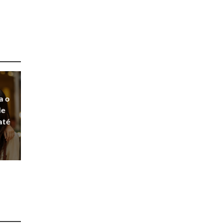
a o
de
até