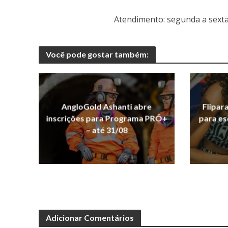
Atendimento: segunda a sexta-
Você pode gostar também:
AngloGold Ashanti abre
Flipar
inscrições para Programa PRÓ+
para es
– até 31/08
Adicionar Comentários