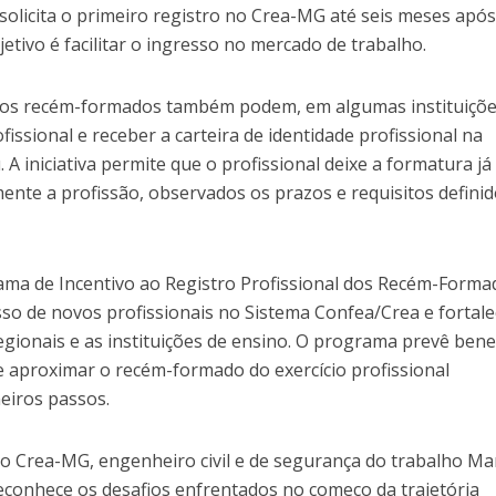
solicita o primeiro registro no Crea-MG até seis meses após
etivo é facilitar o ingresso no mercado de trabalho.
, os recém-formados também podem, em algumas instituiçõe
ofissional e receber a carteira de identidade profissional na
 A iniciativa permite que o profissional deixe a formatura já
mente a profissão, observados os prazos e requisitos defini
ma de Incentivo ao Registro Profissional dos Recém-Forma
sso de novos profissionais no Sistema Confea/Crea e fortale
gionais e as instituições de ensino. O programa prevê bene
a e aproximar o recém-formado do exercício profissional
eiros passos.
o Crea-MG, engenheiro civil e de segurança do trabalho Ma
 reconhece os desafios enfrentados no começo da trajetória