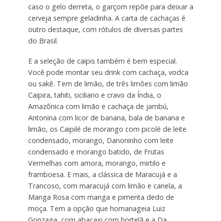
caso o gelo derreta, o garçom repõe para deixar a
cerveja sempre geladinha. A carta de cachaças é
outro destaque, com rótulos de diversas partes
do Brasil.
E a seleção de caipis também é bem especial.
Você pode montar seu drink com cachaça, vodca
ou sakê. Tem de limão, de três limões com limão
Caipira, tahiti, siciliano e cravo da Índia, o
Amazônica com limão e cachaça de jambú,
Antonina com licor de banana, bala de banana e
limão, os Caipilé de morango com picolé de leite
condensado, morango, Danoninho com leite
condensado e morango batido, de Frutas
Vermelhas com amora, morango, mirtilo e
framboesa. E mais, a clássica de Maracujá e a
Trancoso, com maracujá com limão e canela, a
Manga Rosa com manga e pimenta dedo de
moça. Tem a opção que homanageia Luiz
Gonzaga, com abacaxi com hortelã e a Da