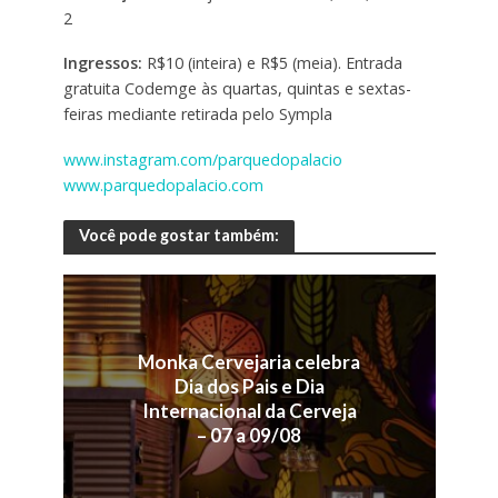
2
Ingressos:
R$10 (inteira) e R$5 (meia). Entrada
gratuita Codemge às quartas, quintas e sextas-
feiras mediante retirada pelo Sympla
www.instagram.com/parquedopalacio
www.parquedopalacio.com
Você pode gostar também:
Monka Cervejaria celebra
Dia dos Pais e Dia
Internacional da Cerveja
– 07 a 09/08