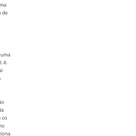
uma
m de
a uma
. A
al
a
ão
da
a os
mo
ciona