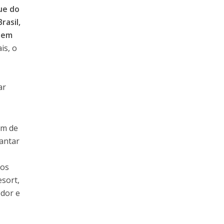
ue do
rasil,
l em
is, o
ar
ém de
antar
dos
esort,
edor e