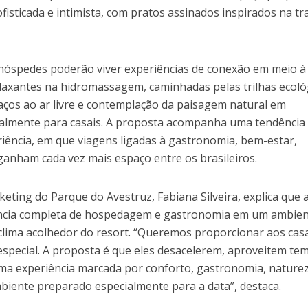
sticada e intimista, com pratos assinados inspirados na tr
 hóspedes poderão viver experiências de conexão em meio à
axantes na hidromassagem, caminhadas pelas trilhas ecoló
aços ao ar livre e contemplação da paisagem natural em
almente para casais. A proposta acompanha uma tendência
riência, em que viagens ligadas à gastronomia, bem-estar,
 ganham cada vez mais espaço entre os brasileiros.
keting do Parque do Avestruz, Fabiana Silveira, explica que 
ência completa de hospedagem e gastronomia em um ambie
 clima acolhedor do resort. “Queremos proporcionar aos cas
especial. A proposta é que eles desacelerem, aproveitem te
uma experiência marcada por conforto, gastronomia, nature
iente preparado especialmente para a data”, destaca.