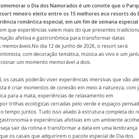
 comemorar o Dia dos Namorados é um convite que o Parq
esort mineiro eleito entre os 15 melhores eco resorts do B
eriência romântica especial, em um fim de semana especia
m que experiências valem mais do que presentes tradiciona
ação afetiva e gastronômica para transformar datas
emoráveis.No dia 12 de junho de 2026, o resort será
ntimista, com decoração temática, música ao vivo e um jant
rcionar um momento memorável a dois.
 os casais poderão viver experiências imersivas que vão al
sta é criar momentos de conexão em meio à natureza, com j
mica para a mata, experiências de relaxamento em
r trilhas ecológicas cercadas pelo verde e espaços pensa
 o tempo juntos. Tudo isso aliado à estrutura completa do r
 gastronomia e experiências afetivas em um ambiente acolh
eseja sair da rotina e transformar a data em uma lembrança
 que os casais que adquirirem o pacote especial de Dia dos