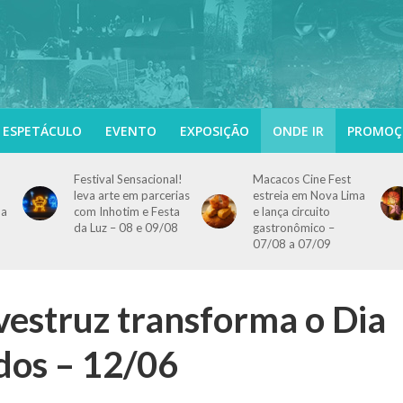
ESPETÁCULO
EVENTO
EXPOSIÇÃO
ONDE IR
PROMOÇ
Festival Sensacional!
Macacos Cine Fest
leva arte em parcerias
estreia em Nova Lima
 a
com Inhotim e Festa
e lança circuito
da Luz – 08 e 09/08
gastronômico –
07/08 a 07/09
vestruz transforma o Dia
os – 12/06