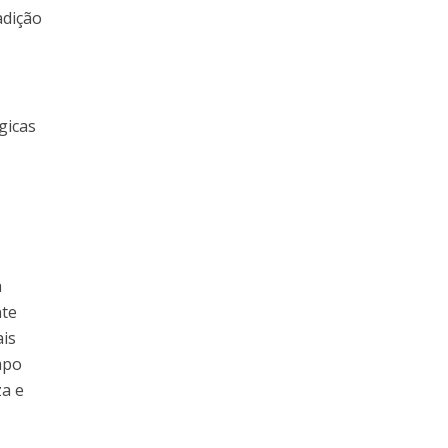
adição
gicas
a
nte
ais
mpo
za e