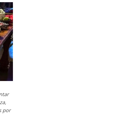
ntar
za,
s por