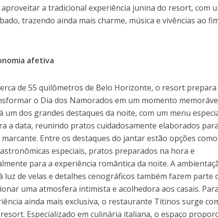
oveitar a tradicional experiência junina do resort, com 
ábado, trazendo ainda mais charme, música e vivências ao fi
onomia afetiva
cerca de 55 quilômetros de Belo Horizonte, o resort prepar
ransformar o Dia dos Namorados em um momento memorável
rá um dos grandes destaques da noite, com um menu especi
ra a data, reunindo pratos cuidadosamente elaborados par
marcante. Entre os destaques do jantar estão opções como
gastronômicas especiais, pratos preparados na hora e
mente para a experiência romântica da noite. A ambientaç
 à luz de velas e detalhes cenográficos também fazem parte 
ionar uma atmosfera intimista e acolhedora aos casais. Par
iência ainda mais exclusiva, o restaurante Titinos surge co
esort. Especializado em culinária italiana, o espaço propor