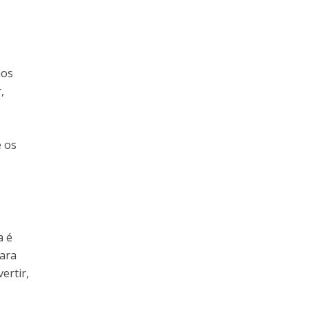
nos
,
e os
a é
para
ertir,