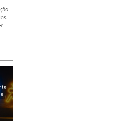
ação
dos.
er
rte
 e