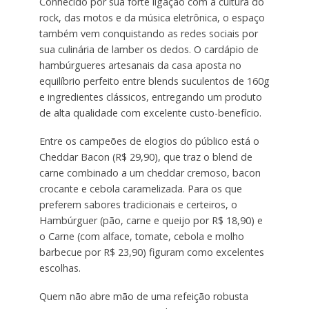
Conhecido por sua forte ligação com a cultura do
rock, das motos e da música eletrônica, o espaço
também vem conquistando as redes sociais por
sua culinária de lamber os dedos. O cardápio de
hambúrgueres artesanais da casa aposta no
equilíbrio perfeito entre blends suculentos de 160g
e ingredientes clássicos, entregando um produto
de alta qualidade com excelente custo-benefício.
Entre os campeões de elogios do público está o
Cheddar Bacon (R$ 29,90), que traz o blend de
carne combinado a um cheddar cremoso, bacon
crocante e cebola caramelizada. Para os que
preferem sabores tradicionais e certeiros, o
Hambúrguer (pão, carne e queijo por R$ 18,90) e
o Carne (com alface, tomate, cebola e molho
barbecue por R$ 23,90) figuram como excelentes
escolhas.
Quem não abre mão de uma refeição robusta