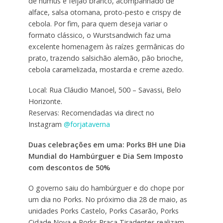
de húmus e feijão branco, acompanhado de
alface, salsa otomana, proto-pesto e crispy de
cebola. Por fim, para quem deseja variar o
formato clássico, o Wurstsandwich faz uma
excelente homenagem às raízes germânicas do
prato, trazendo salsichão alemão, pão brioche,
cebola caramelizada, mostarda e creme azedo.
Local: Rua Cláudio Manoel, 500 – Savassi, Belo
Horizonte.
Reservas: Recomendadas via direct no
Instagram
@forjataverna
Duas celebrações em uma: Porks BH une Dia
Mundial do Hambúrguer e Dia Sem Imposto
com descontos de 50%
O governo saiu do hambúrguer e do chope por
um dia no Porks. No próximo dia 28 de maio, as
unidades Porks Castelo, Porks Casarão, Porks
Cidade Nova e Porks Praça Tiradentes realizam