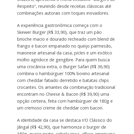
Respeito”, reunindo desde receitas clássicas até
combinações autorais com toques inovadores.
A experiência gastronômica começa com o
Skewer Burger (R$ 33,90), que traz um pão
brioche macio e dourado recheado com blend de
frango e bacon empanado no queijo parmesão,
maionese artesanal da casa, picles e um exótico
molho agridoce de gengibre. Para quem busca
uma crocância extra, o Burger Safari (R$ 36,90)
combina o hambúrguer 100% bovino artesanal
com cheddar fatiado derretido e batatas chips
crocantes. Os amantes da combinação tradicional
encontram no Cheese & Bacon (R$ 39,90) uma
opção certeira, feita com hambúrguer de 180g e
um cremoso creme de cheddar com bacon.
A identidade da casa se destaca n’O Clássico do
Jângal (R$ 42,90), que harmoniza o burger de
180g, queijo prato, cebola roxa, alface americana