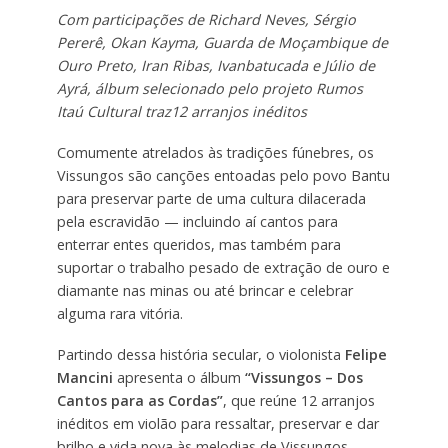
Com participações de Richard Neves, Sérgio
Pererê, Okan Kayma, Guarda de Moçambique de
Ouro Preto, Iran Ribas, Ivanbatucada e Júlio de
Ayrá, álbum selecionado pelo projeto Rumos
Itaú Cultural traz12 arranjos inéditos
Comumente atrelados às tradições fúnebres, os
Vissungos são canções entoadas pelo povo Bantu
para preservar parte de uma cultura dilacerada
pela escravidão — incluindo aí cantos para
enterrar entes queridos, mas também para
suportar o trabalho pesado de extração de ouro e
diamante nas minas ou até brincar e celebrar
alguma rara vitória.
Partindo dessa história secular, o violonista
Felipe
Mancini
apresenta o álbum
“Vissungos – Dos
Cantos para as Cordas”
, que reúne 12 arranjos
inéditos em violão para ressaltar, preservar e dar
brilho e vida nova às melodias de Vissungos