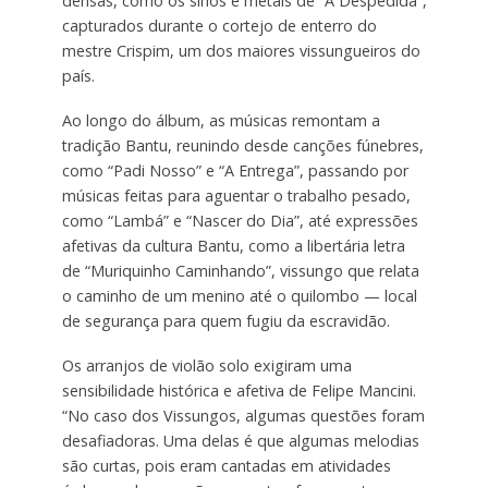
densas, como os sinos e metais de “A Despedida”,
capturados durante o cortejo de enterro do
mestre Crispim, um dos maiores vissungueiros do
país.
Ao longo do álbum, as músicas remontam a
tradição Bantu, reunindo desde canções fúnebres,
como “Padi Nosso” e “A Entrega”, passando por
músicas feitas para aguentar o trabalho pesado,
como “Lambá” e “Nascer do Dia”, até expressões
afetivas da cultura Bantu, como a libertária letra
de “Muriquinho Caminhando”, vissungo que relata
o caminho de um menino até o quilombo — local
de segurança para quem fugiu da escravidão.
Os arranjos de violão solo exigiram uma
sensibilidade histórica e afetiva de Felipe Mancini.
“No caso dos Vissungos, algumas questões foram
desafiadoras. Uma delas é que algumas melodias
são curtas, pois eram cantadas em atividades