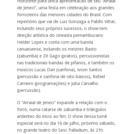
Horizonte para única apresentacão de seu “Arraial
de Jeneci”, uma festa em celebração aos grandes
forrozeiros das menores cidades do Brasil. Com
repertório que vai de Luiz Gonzaga a Pabllo Vittar,
incluindo seus próprios sucessos, o show tem
direção artística do cineasta pernambucano
Helder Lopes e conta com uma banda
caruaruense, incluindo os mestres Basto
(zabumba) e Zé Gago (pratos), percussionistas
nas tradicionais bandas de pífanos, e também os
músicos Lucas Dan (sanfona), Ivson Santos
(percussão e sanfona de oito baixos), Rafael
Carneiro (programações) e Juba Carvalho
(percussão).
O “Arraial de Jeneci” expande a relação com o
forró, numa catarse de zabumba e triângulos
ardentes do início ao fim. O show dessa turnê
especial será no dia 16 de julho, próximo sábado,
no grande teatro do Sesc Palladium, às 21h.