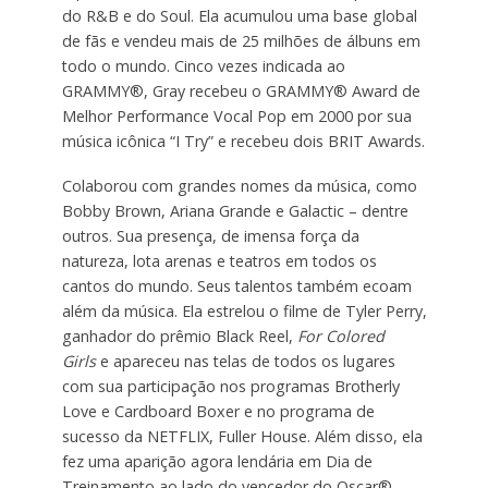
do R&B e do Soul. Ela acumulou uma base global
de fãs e vendeu mais de 25 milhões de álbuns em
todo o mundo. Cinco vezes indicada ao
GRAMMY®, Gray recebeu o GRAMMY® Award de
Melhor Performance Vocal Pop em 2000 por sua
música icônica “I Try” e recebeu dois BRIT Awards.
Colaborou com grandes nomes da música, como
Bobby Brown, Ariana Grande e Galactic – dentre
outros. Sua presença, de imensa força da
natureza, lota arenas e teatros em todos os
cantos do mundo. Seus talentos também ecoam
além da música. Ela estrelou o filme de Tyler Perry,
ganhador do prêmio Black Reel,
For Colored
Girls
e apareceu nas telas de todos os lugares
com sua participação nos programas Brotherly
Love e Cardboard Boxer e no programa de
sucesso da NETFLIX, Fuller House. Além disso, ela
fez uma aparição agora lendária em Dia de
Treinamento ao lado do vencedor do Oscar®