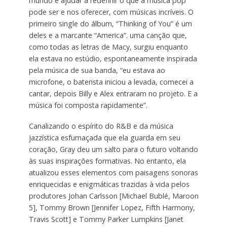
mundo e ajudar a redefinir o que a música pop
pode ser e nos oferecer, com músicas incríveis. O
primeiro single do álbum, “Thinking of You” é um
deles e a marcante “America”. uma canção que,
como todas as letras de Macy, surgiu enquanto
ela estava no estúdio, espontaneamente inspirada
pela música de sua banda, “eu estava ao
microfone, o baterista iniciou a levada, comecei a
cantar, depois Billy e Alex entraram no projeto. E a
música foi composta rapidamente”.
Canalizando o espírito do R&B e da música
jazzística esfumaçada que ela guarda em seu
coração, Gray deu um salto para o futuro voltando
às suas inspirações formativas. No entanto, ela
atualizou esses elementos com paisagens sonoras
enriquecidas e enigmáticas trazidas à vida pelos
produtores Johan Carlsson [Michael Bublé, Maroon
5], Tommy Brown [Jennifer Lopez, Fifth Harmony,
Travis Scott] e Tommy Parker Lumpkins [Janet