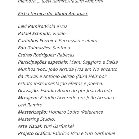
melhora”…
(Levi Ramiro/Paulim Amorim)
Ficha técnica do álbum Amanaci:
Levi Ramiro:
Viola e voz
Rafael Schmidt:
Violão
Carlinhos Ferreira
: Percussão e efeitos
Edu Guimarães:
Sanfona
Esdras Rodrigues:
Rabecas
Participações especiais:
Manu Saggioro e Daísa
Munhoz (voz); João Arruda (voz em ‘No encanto
da chuva) e Antônio Beirão (faixa Fiéis por
estinto instrumentação efeitos e poema)
Gravação:
Estúdio Arvoredo por João Arruda
Mixagem:
Estúdio Arvoredo por João Arruda e
Levi Ramiro
Masterização:
Homero Lotito (Reference
Mastering Studio)
Arte Visual:
Yuri Garfunkel
Projeto Gráfico:
Fabrício Bizu e Yuri Garfunkel