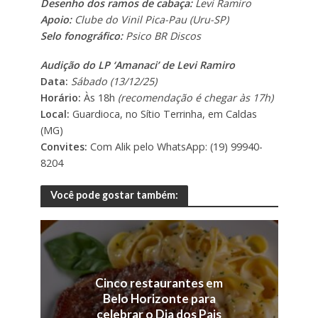
Desenho dos ramos de cabaça:
Levi Ramiro
Apoio:
Clube do Vinil Pica-Pau (Uru-SP)
Selo fonográfico:
Psico BR Discos
Audição do LP ‘Amanaci’ de Levi Ramiro
Data:
Sábado (13/12/25)
Horário:
Às 18h
(recomendação é chegar às 17h)
Local:
Guardioca, no Sítio Terrinha, em Caldas
(MG)
Convites:
Com Alik pelo WhatsApp: (19) 99940-
8204
Você pode gostar também:
Cinco restaurantes em
Belo Horizonte para
celebrar o Dia dos Pais