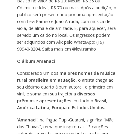
Básico no valor de R$ 20; Médio, R$ 35 ou
Cósmico e Ideal, R$ 70 ou mais. Após a audição, o
público será presenteado por uma apresentação
com Levi Ramiro e João Arruda, com música de
viola, de alma e de amizade. E, para aquecer, será
servido um caldo no local. Os ingressos podem
ser adquiridos com Alik pelo WhatsApp: (19)
99940-8204. Saiba mais em @levi.ramiro
O álbum Amanaci
Considerado um dos
maiores nomes da música
rural brasileira em atuação
, o artista chega ao
seu décimo quarto álbum autoral, o primeiro em
vinil, e soma em sua trajetória
diversos
prêmios
e
apresentações
em todo o
Brasil,
América Latina, Europa e Estados Unidos
.
‘Amanaci’
, na língua Tupi-Guarani, significa “Mãe
das Chuvas”, tema que inspirou as 13 canções
autorais, gravadas em parcerias baseadas em