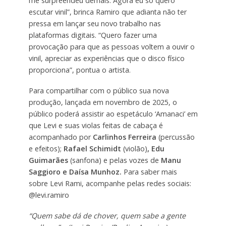
me surpreendeu demais. Agora eu só quero
escutar vinil”, brinca Ramiro que adianta não ter
pressa em lançar seu novo trabalho nas
plataformas digitais. “Quero fazer uma
provocação para que as pessoas voltem a ouvir o
vinil, apreciar as experiências que o disco físico
proporciona”, pontua o artista.
Para compartilhar com o público sua nova
produção, lançada em novembro de 2025, o
público poderá assistir ao espetáculo ‘Amanaci’ em
que Levi e suas violas feitas de cabaça é
acompanhado por
Carlinhos Ferreira
(percussão
e efeitos);
Rafael Schimidt
(violão)
, Edu
Guimarães
(sanfona) e pelas vozes de
Manu
Saggioro e Daísa Munhoz.
Para saber mais
sobre Levi Rami, acompanhe pelas redes sociais:
@levi.ramiro
“Quem sabe dá de chover, quem sabe a gente