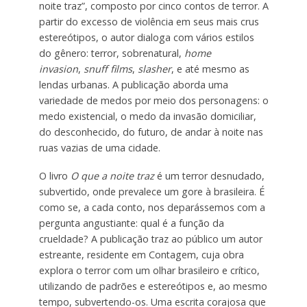
noite traz”, composto por cinco contos de terror. A
partir do excesso de violência em seus mais crus
estereótipos, o autor dialoga com vários estilos
do gênero: terror, sobrenatural,
home
invasion
,
snuff films
,
slasher
, e até mesmo as
lendas urbanas. A publicação aborda uma
variedade de medos por meio dos personagens: o
medo existencial, o medo da invasão domiciliar,
do desconhecido, do futuro, de andar à noite nas
ruas vazias de uma cidade.
O livro
O que a noite traz
é um terror desnudado,
subvertido, onde prevalece um gore à brasileira. É
como se, a cada conto, nos deparássemos com a
pergunta angustiante: qual é a função da
crueldade? A publicação traz ao público um autor
estreante, residente em Contagem, cuja obra
explora o terror com um olhar brasileiro e crítico,
utilizando de padrões e estereótipos e, ao mesmo
tempo, subvertendo-os. Uma escrita corajosa que