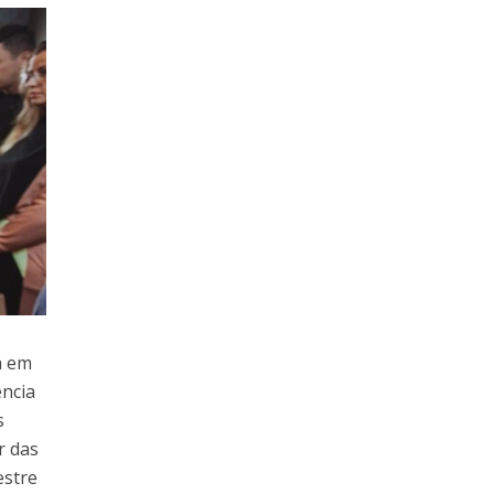
a em
ência
s
r das
estre