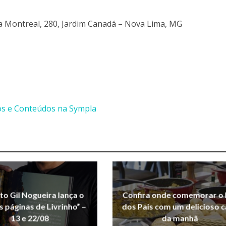
a Montreal, 280, Jardim Canadá – Nova Lima, MG
os e Conteúdos na Sympla
uto Gil Nogueira lança o
Confira onde comemorar o 
As páginas de Livrinho” –
dos Pais com um delicioso c
13 e 22/08
da manhã