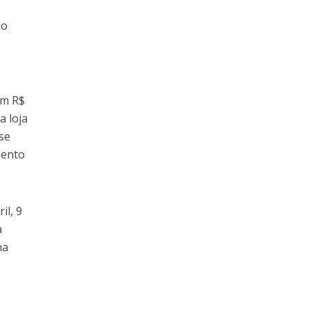
do
om R$
a loja
 se
mento
il, 9
a
na