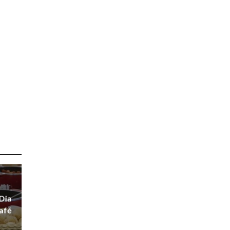
Dia
afé