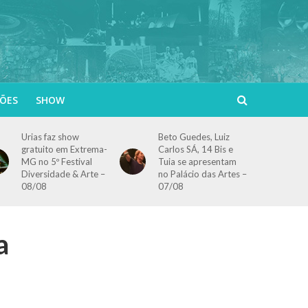
ÕES
SHOW
Urias faz show
Beto Guedes, Luiz
gratuito em Extrema-
Carlos SÁ, 14 Bis e
MG no 5º Festival
Tuia se apresentam
Diversidade & Arte –
no Palácio das Artes –
08/08
07/08
a