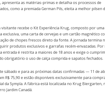
, apresenta as matérias-primas e detalha os processos de
ados, como a premiada German Pils, eleita a melhor pilsen 
a visitante recebe o Kit Experiência Krug, composto por uma
a exclusiva, uma carta de cervejas e um cartão magnético c
ação de chopes frescos direto da fonte. A jornada termina n
dquirir produtos exclusivos e garrafas recém-envazadas. Por
, a entrada é restrita a maiores de 18 anos e exige o cumpri
o obrigatório o uso de calça comprida e sapatos fechados.
ste sábado e para as próximas datas confirmadas — 11 de abr
am R$ 75,90 e estão disponíveis exclusivamente para compr
al da Sympla. A fábrica está localizada no Krug Biergarten, 
rro Jardim Canadá.