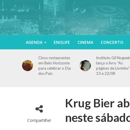
AGENDA
ENOLIFE
CINEMA
CONCERTO
Cinco restaurantes
Instituto Gil Noguei
em Belo Horizonte
lança o livro “As
para celebrar o Dia
páginas de Livrinho”
dos Pais
13 e 22/08
Krug Bier ab
neste sábad
Compartilhe!