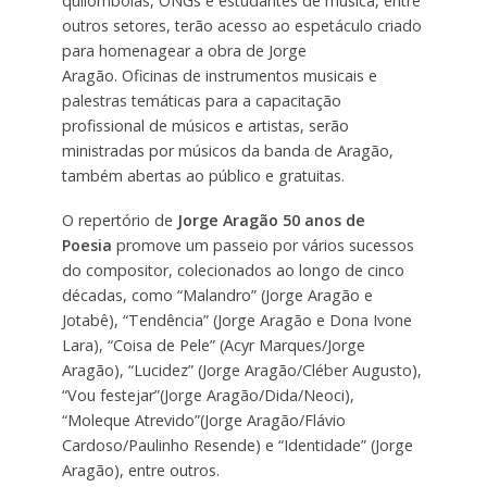
quilombolas, ONGs e estudantes de música, entre
outros setores, terão acesso ao espetáculo criado
para homenagear a obra de Jorge
Aragão. Oficinas de instrumentos musicais e
palestras temáticas para a capacitação
profissional de músicos e artistas, serão
ministradas por músicos da banda de Aragão,
também abertas ao público e gratuitas.
O repertório de
Jorge Aragão 50 anos de
Poesia
promove um passeio por vários sucessos
do compositor, colecionados ao longo de cinco
décadas, como “Malandro” (Jorge Aragão e
Jotabê), “Tendência” (Jorge Aragão e Dona Ivone
Lara), “Coisa de Pele” (Acyr Marques/Jorge
Aragão), “Lucidez” (Jorge Aragão/Cléber Augusto),
“Vou festejar”(Jorge Aragão/Dida/Neoci),
“Moleque Atrevido”(Jorge Aragão/Flávio
Cardoso/Paulinho Resende) e “Identidade” (Jorge
Aragão), entre outros.