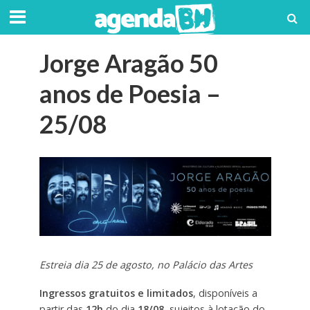
Jorge Aragão 50
anos de Poesia –
25/08
Estreia dia 25 de agosto, no Palácio das Artes
Ingressos gratuitos e limitados
, disponíveis a
partir das
12h
do dia
18/08,
sujeitos à lotação do