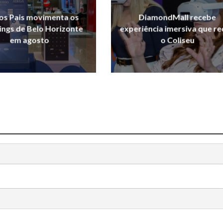
os Pais movimenta os
DiamondMall recebe
ngs de Belo Horizonte
experiência imersiva que re
em agosto
o Coliseu