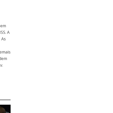
(sem
ISS. A
. As
demais
odem
v.