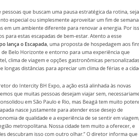
e pessoas que buscam uma pausa estratégica da rotina, sej
nto especial ou simplesmente aproveitar um fim de semana
s em um ambiente diferente para renovar a energia. Por iss
os para estas escapadas de bem-estar. Atento a esse
xpo lança o Escapada
, uma proposta de hospedagem aos fin
 de Belo Horizonte e entorno para uma experiência que
tel, clima de viagem e opções gastronômicas personalizadas
 longas distâncias para apreciar um clima de férias e a cida
tor do Intercity BH Expo, a ação está alinhada às novas
bemos que muitas pessoas desejam viajar sem, necessariam
e consolidou em São Paulo e Rio, mas Beagá tem muito potenc
scapada nasce justamente para atender esse desejo de
onomia de qualidade e a experiência de se sentir em viagem
egião metropolitana. Nossa cidade tem muito a oferecer, e
s descubram isso com outro olhar.” O diretor informa que