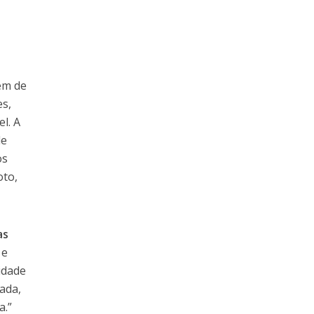
em de
es,
l. A
de
os
oto,
as
 e
idade
ada,
a.”