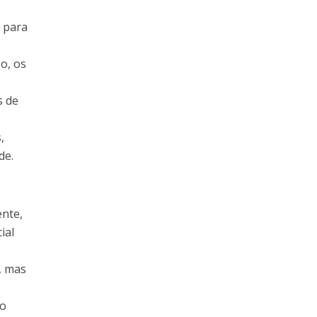
a para
o, os
s de
,
de.
ente,
ial
, mas
 o