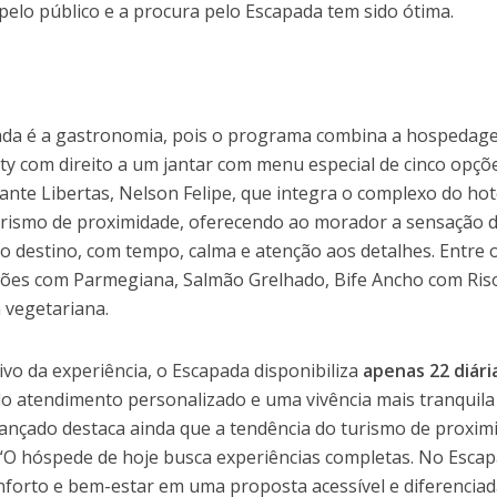
pelo público e a procura pelo Escapada tem sido ótima.
pada é a gastronomia, pois o programa combina a hospedag
ity com direito a um jantar com menu especial de cinco opçõ
ante Libertas, Nelson Felipe, que integra o complexo do hote
urismo de proximidade, oferecendo ao morador a sensação 
o destino, com tempo, calma e atenção aos detalhes. Entre 
ões com Parmegiana, Salmão Grelhado, Bife Ancho com Ris
 vegetariana.
ivo da experiência, o Escapada disponibiliza
apenas 22 diári
do atendimento personalizado e uma vivência mais tranquila
Cançado destaca ainda que a tendência do turismo de proxim
“O hóspede de hoje busca experiências completas. No Escap
nforto e bem-estar em uma proposta acessível e diferenciad