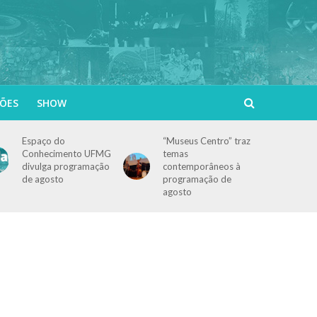
ÕES
SHOW
Espaço do
“Museus Centro” traz
Conhecimento UFMG
temas
divulga programação
contemporâneos à
de agosto
programação de
agosto