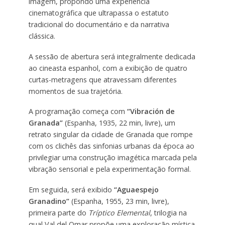
imagem, propondo uma experiência
cinematográfica que ultrapassa o estatuto
tradicional do documentário e da narrativa
clássica.
A sessão de abertura será integralmente dedicada
ao cineasta espanhol, com a exibição de quatro
curtas-metragens que atravessam diferentes
momentos de sua trajetória.
A programação começa com
“Vibración de
Granada”
(Espanha, 1935, 22 min, livre), um
retrato singular da cidade de Granada que rompe
com os clichês das sinfonias urbanas da época ao
privilegiar uma construção imagética marcada pela
vibração sensorial e pela experimentação formal.
Em seguida, será exibido
“Aguaespejo
Granadino”
(Espanha, 1955, 23 min, livre),
primeira parte do
Tríptico Elemental
, trilogia na
qual Val del Omar propõe uma exploração mística