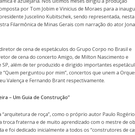
mica e azulejaria. Nos últimos meses dirigiu a produção
 composta por Tom Jobim e Vinicius de Moraes para a inaug
 presidente Juscelino Kubitschek, sendo representada, nesta
stra Filarmônica de Minas Gerais com narração do ator Jon
diretor de cena de espetáculos do Grupo Corpo no Brasil e
diretor de cena do concerto Amigo, de Milton Nascimento e
e SP, além de ter produzido e dirigido importantes espetácu
” e “Quem perguntou por mim”, concertos que unem a Orque
ceu Valença e Fernando Brant respectivamente.
neira – Um Guia de Construção”
“arquitetura de roça”, como o próprio autor Paulo Rogéri
uma troca fraterna e de muito aprendizado com o mestre de o
a e foi dedicado inicialmente a todos os “construtores de ca