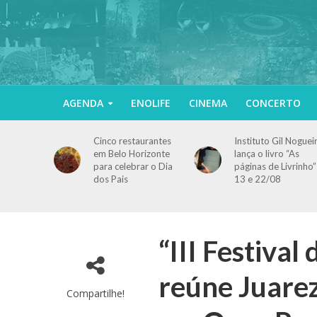
AGENDA
ENOLIFE
CINEMA
CONCERTO
Cinco restaurantes
Instituto Gil Noguei
em Belo Horizonte
lança o livro “As
para celebrar o Dia
páginas de Livrinho”
dos Pais
13 e 22/08
“III Festival
reúne Juarez
Compartilhe!