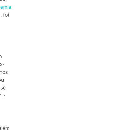
demia
 foi
a
x-
lhos
ou
osé
” e
 além