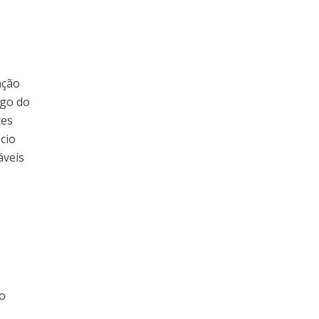
ação
ngo do
tes
cio
áveis
ão