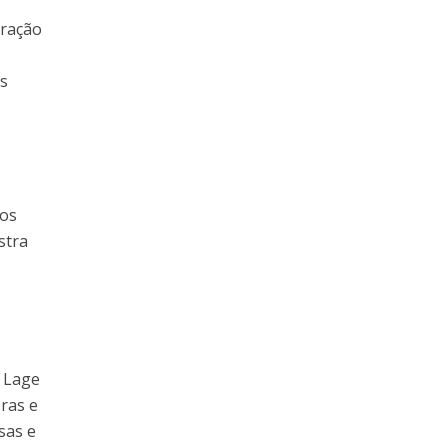
uração
as
los
stra
o Lage
bras e
sas e