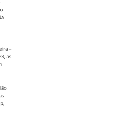
e
 o
da
eira –
28, às
m
lão.
as
op,