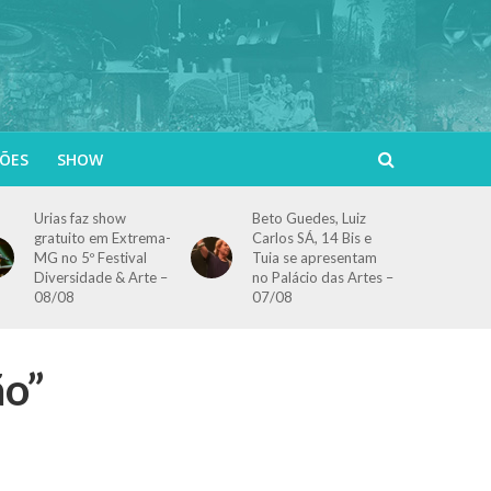
ÕES
SHOW
Urias faz show
Beto Guedes, Luiz
gratuito em Extrema-
Carlos SÁ, 14 Bis e
MG no 5º Festival
Tuia se apresentam
Diversidade & Arte –
no Palácio das Artes –
08/08
07/08
ão”
s