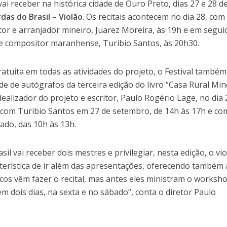
ai receber na histórica cidade de Ouro Preto, dias 27 e 28 d
rdas do Brasil – Violão
. Os recitais acontecem no dia 28, com
tor e arranjador mineiro, Juarez Moreira, às 19h e em segui
 e compositor maranhense, Turibio Santos, às 20h30.
atuita em todas as atividades do projeto, o Festival também
e de autógrafos da terceira edição do livro “Casa Rural Min
ealizador do projeto e escritor, Paulo Rogério Lage, no dia 
 com Turibio Santos em 27 de setembro, de 14h às 17h e co
bado, das 10h às 13h.
asil vai receber dois mestres e privilegiar, nesta edição, o vio
terística de ir além das apresentações, oferecendo também 
sicos vêm fazer o recital, mas antes eles ministram o worksh
em dois dias, na sexta e no sábado”, conta o diretor Paulo