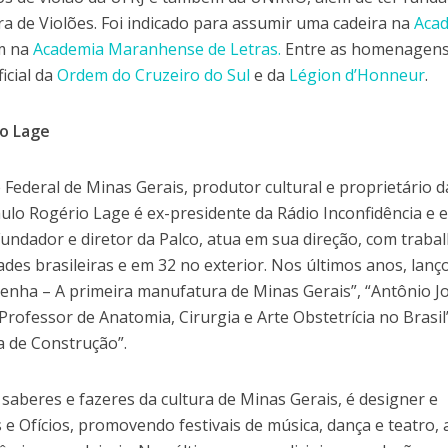
ra de Violões. Foi indicado para assumir uma cadeira na
Aca
m na
Academia Maranhense de Letras.
Entre as homenagens,
icial da
Ordem do Cruzeiro do Sul
e da
Légion d’Honneur
.
io Lage
Federal de Minas Gerais, produtor cultural e proprietário d
ulo Rogério Lage é ex-presidente da Rádio Inconfidência e e
 Fundador e diretor da Palco, atua em sua direção, com traba
ades brasileiras e em 32 no exterior. Nos últimos anos, lanç
enha – A primeira manufatura de Minas Gerais”, “Antônio J
Professor de Anatomia, Cirurgia e Arte Obstetrícia no Brasil
a de Construção”.
aberes e fazeres da cultura de Minas Gerais, é designer e
e Ofícios, promovendo festivais de música, dança e teatro,