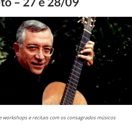
to – 27 e 28/09
e workshops e recitais com os consagrados músicos