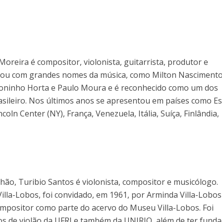
oreira é compositor, violonista, guitarrista, produtor e
lhou com grandes nomes da música, como Milton Nascimento
Toninho Horta e Paulo Moura e é reconhecido como um dos
rasileiro. Nos últimos anos se apresentou em países como E
oln Center (NY), França, Venezuela, Itália, Suíça, Finlândia,
hão, Turibio Santos é violonista, compositor e musicólogo.
illa-Lobos, foi convidado, em 1961, por Arminda Villa-Lobos
mpositor como parte do acervo do Museu Villa-Lobos. Foi
os de violão da UFRJ e também da UNIRIO, além de ter funda