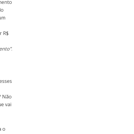
mento
lo
 um
r R$
ento”
.
desses
a? Não
ue vai
a o