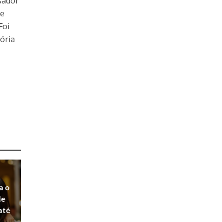
sador
 e
Foi
tória
a o
de
até