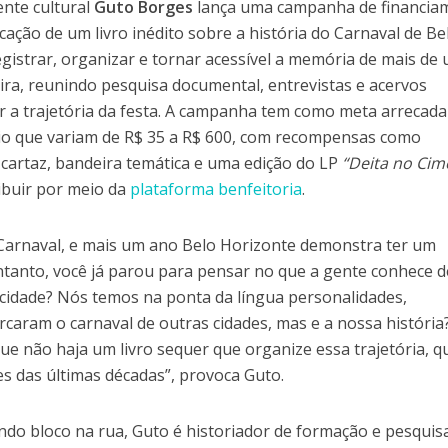
ente cultural
Guto Borges
lança uma campanha de financia
licação de um livro inédito sobre a história do Carnaval de Be
registrar, organizar e tornar acessível a memória de mais de
neira, reunindo pesquisa documental, entrevistas e acervos
r a trajetória da festa. A campanha tem como meta arrecada
oio que variam de R$ 35 a R$ 600, com recompensas como
 cartaz, bandeira temática e uma edição do LP
“Deita no Cim
ibuir por meio da
plataforma benfeitoria
.
Carnaval, e mais um ano Belo Horizonte demonstra ter um
entanto, você já parou para pensar no que a gente conhece 
 cidade? Nós temos na ponta da língua personalidades,
caram o carnaval de outras cidades, mas e a nossa históri
ue não haja um livro sequer que organize essa trajetória, q
 das últimas décadas”, provoca Guto.
do bloco na rua, Guto é historiador de formação e pesquis