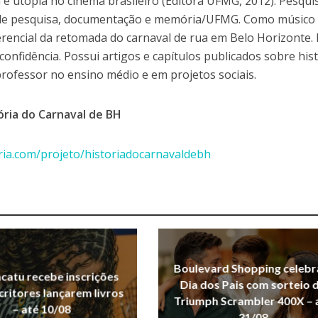
 e utopia no cinema brasileiro (Editora UFMG, 2012). Pesqui
o de pesquisa, documentação e memória/UFMG. Como músico
ferencial da retomada do carnaval de rua em Belo Horizonte. 
confidência. Possui artigos e capítulos publicados sobre his
rofessor no ensino médio e em projetos sociais.
ória do Carnaval de BH
ria.com/projeto/historiadocarnavaldebh
Boulevard Shopping celebr
acatu recebe inscrições
Dia dos Pais com sorteio 
critores lançarem livros
Triumph Scrambler 400X – 
– até 10/08
31/08