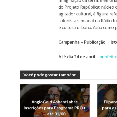
Imaginação da terra: memória
do Projeto República: núcle
agitador cultural, é figura re
colunista semanal na Rádio In
e cultura urbana. Atua como p
Campanha – Publicação: Hist
Até dia 24 de abril –
benfeito
Você pode gostar também:
AngloGold Ashanti abre
Flipar
inscrições para Programa PRÓ+
para es
– até 31/08