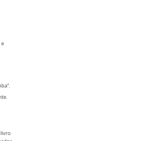
 e
mba”.
te.
livro