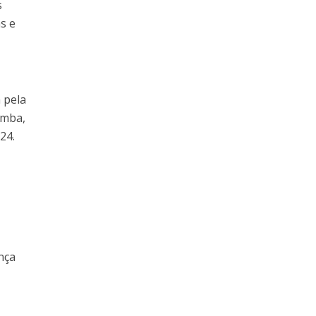
s
s e
 pela
amba,
24.
ença