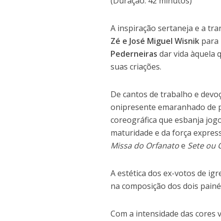
(Duração: 42 minutos)
A inspiração sertaneja e a t
Zé e José Miguel Wisnik
para
Pederneiras
dar vida àquela q
suas criações.
De cantos de trabalho e devo
onipresente emaranhado de p
coreográfica que esbanja jog
maturidade e da força express
Missa do Orfanato
e
Sete ou 
A estética dos ex-votos de igr
na composição dos dois painé
Com a intensidade das cores 