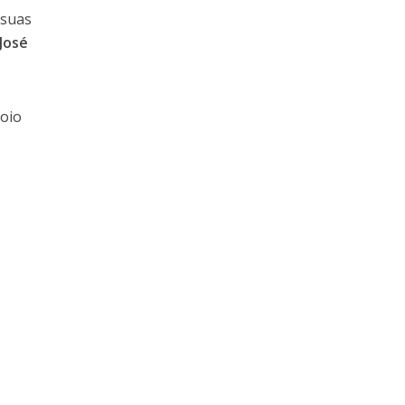
 suas
José
poio