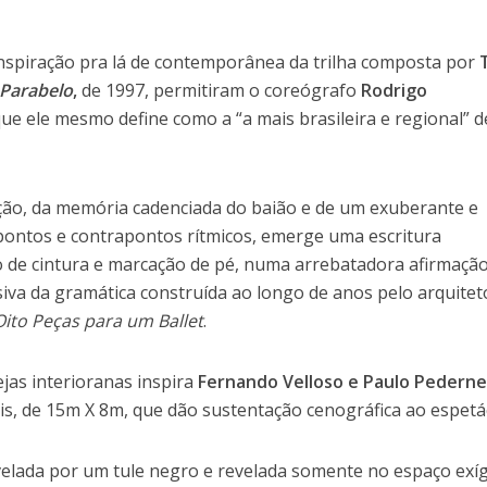
ranspiração pra lá de contemporânea da trilha composta por
Parabelo
,
de 1997, permitiram o coreógrafo
Rodrigo
ue ele mesmo define como a “a mais brasileira e regional” d
ção, da memória cadenciada do baião e de um exuberante e
ontos e contrapontos rítmicos, emerge uma escritura
o de cintura e marcação de pé, numa arrebatadora afirmaçã
iva da gramática construída ao longo de anos pelo arquitet
Oito Peças para um Ballet
.
ejas interioranas inspira
Fernando Velloso e Paulo Pederne
is, de 15m X 8m, que dão sustentação cenográfica ao espetá
velada por um tule negro e revelada somente no espaço exí