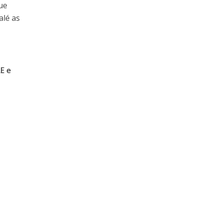
ue
alé as
E e