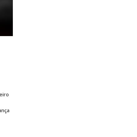
eiro
a
ança