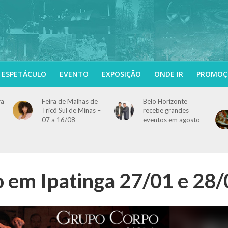
ESPETÁCULO
EVENTO
EXPOSIÇÃO
ONDE IR
PROMOÇ
ra
Feira de Malhas de
Belo Horizonte
Tricô Sul de Minas –
recebe grandes
 –
07 a 16/08
eventos em agosto
 em Ipatinga 27/01 e 28/