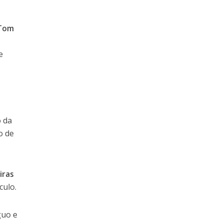
Tom
e
o da
o de
iras
culo.
guo e