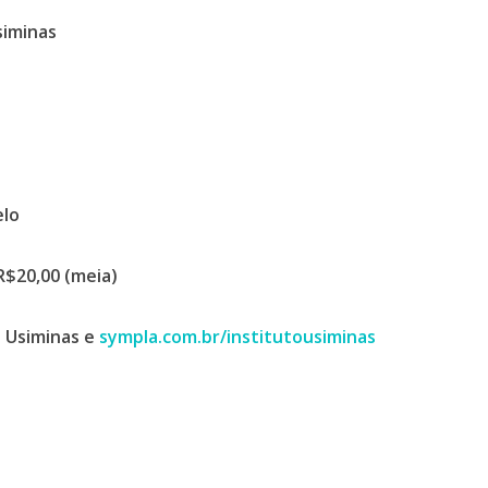
siminas
elo
 R$20,00 (meia)
l Usiminas e
sympla.com.br/institutousiminas
0