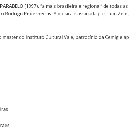
á
PARABELO
(1997
),
“a mais brasileira e regional” de todas as
afo
Rodrigo Pederneiras.
A música é assinada por
Tom Zé e
master do Instituto Cultural Vale, patrocínio da Cemig e a
iras
arães