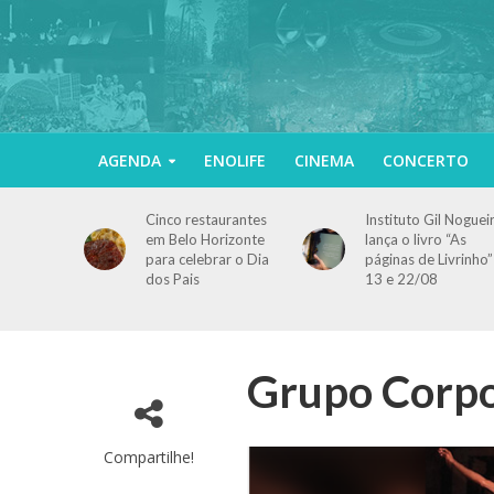
AGENDA
ENOLIFE
CINEMA
CONCERTO
Cinco restaurantes
Instituto Gil Noguei
em Belo Horizonte
lança o livro “As
para celebrar o Dia
páginas de Livrinho”
dos Pais
13 e 22/08
Grupo Corpo
Compartilhe!