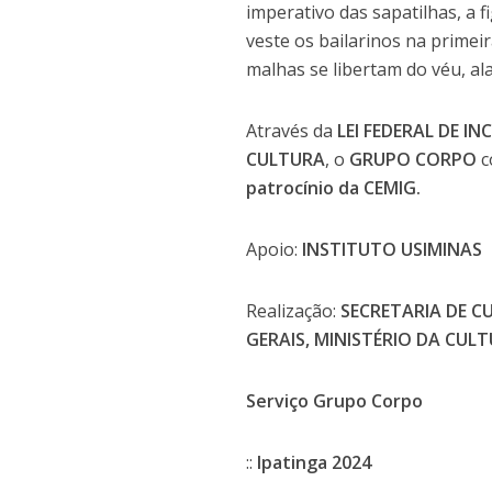
imperativo das sapatilhas, a f
veste os bailarinos na primei
malhas se libertam do véu, al
Através da
LEI FEDERAL DE I
CULTURA
, o
GRUPO CORPO
c
patrocínio da CEMIG.
Apoio:
INSTITUTO USIMINAS
Realização:
SECRETARIA DE C
GERAIS, MINISTÉRIO DA CUL
Serviço Grupo Corpo
::
Ipatinga 2024