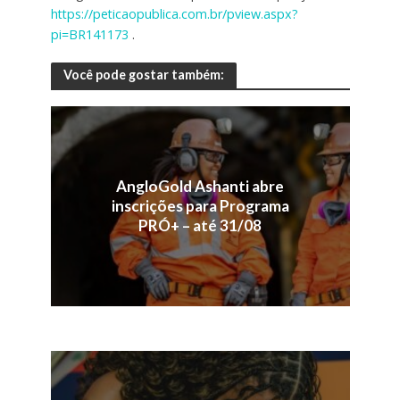
https://peticaopublica.com.br/pview.aspx?
pi=BR141173
.
Você pode gostar também:
AngloGold Ashanti abre
inscrições para Programa
PRÓ+ – até 31/08