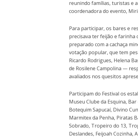
reunindo famílias, turistas e 
coordenadora do evento, Miri
Para participar, os bares e re
precisava ter feijão e farinh
preparado com a cachaça mine
votação popular, que tem peso
Ricardo Rodrigues, Helena Ba
de Rosilene Campolina — resp
avaliados nos quesitos aprese
Participam do Festival os est
Museu Clube da Esquina, Bar d
Botequim Sapucaí, Divino Cunh
Marmitex da Penha, Piratas Ba
Sobrado, Tropeiro do 13, Trop
Deslandes, Feijoah Cozinha, 