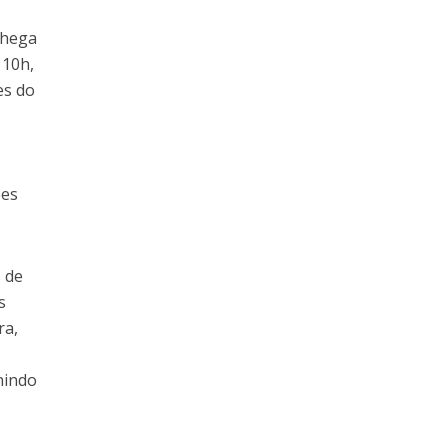
chega
 10h,
es do
ões
 de
s
ra,
nindo