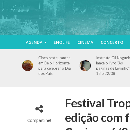
AGENDA
ENOLIFE
CINEMA
CONCERTO
Cinco restaurantes
Instituto Gil Noguei
em Belo Horizonte
lança o livro “As
para celebrar o Dia
páginas de Livrinho”
dos Pais
13 e 22/08
Festival Tro
edição com 
Compartilhe!