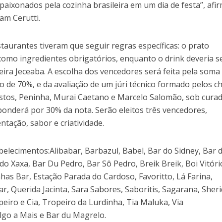
apaixonados pela cozinha brasileira em um dia de festa”, afi
am Cerutti.
staurantes tiveram que seguir regras específicas: o prato
a como ingredientes obrigatórios, enquanto o drink deveria s
ira Jeceaba. A escolha dos vencedores será feita pela soma
 de 70%, e da avaliação de um júri técnico formado pelos c
stos, Peninha, Murai Caetano e Marcelo Salomão, sob curad
onderá por 30% da nota. Serão eleitos três vencedores,
ntação, sabor e criatividade.
abelecimentos:Alibabar, Barbazul, Babel, Bar do Sidney, Bar 
o Xaxa, Bar Du Pedro, Bar Sô Pedro, Breik Breik, Boi Vitóri
as Bar, Estação Parada do Cardoso, Favoritto, Lá Farina,
r, Querida Jacinta, Sara Sabores, Saboritis, Sagarana, Sher
eiro e Cia, Tropeiro da Lurdinha, Tia Maluka, Via
Algo a Mais e Bar du Magrelo.