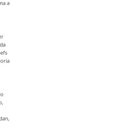
rma a
er
 da
hefs
oria
do
o,
idan,