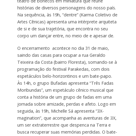
teatro de bonecos em miniatura que reúne
histórias de diversos personagens do nosso país.
Na sequência, às 19h, “dentre” (Karma Coletivo de
Artes Cênicas) apresenta uma intérprete arquiteta
de si e de sua trajetória, que encontra no seu
corpo um dançar entre, no meio de e apesar de.
O encerramento acontece no dia 31 de maio,
saindo das casas para ocupar a rua Geraldo
Teixeira da Costa (bairro Floresta), somando-se à
programação do festival Parakedas, com dois
espetáculos belo-horizontinos e um bate-papo.
Às 14h, o grupo Bufadas apresenta “Três Fadas
Moribundas”, um espetáculo cênico musical que
conta a história de um grupo de fadas em uma
jornada sobre amizade, perdas e afeto. Logo em
seguida, às 19h, Michelle Sá apresenta “ƎX-
magination”, que acompanha as aventuras de ƎX,
um ser extraterrestre que despenca na Terra e
busca recuperar suas memórias perdidas. O bate-