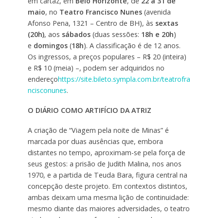
em cartaz, em
Belo Horizonte
, de
22 a 31 de
maio
, no
Teatro Francisco Nunes
(avenida
Afonso Pena, 1321 – Centro de BH), às
sextas
(20h)
, aos
sábados
(duas sessões:
18h e 20h
)
e
domingos
(
18h
). A classificação é de 12 anos.
Os ingressos, a preços populares – R$ 20 (inteira)
e R$ 10 (meia) –, podem ser adquiridos no
endereço
https://site.bileto.sympla.com.br/teatrofra
ncisconunes
.
O DIÁRIO COMO ARTIFÍCIO DA ATRIZ
A criação de “Viagem pela noite de Minas” é
marcada por duas ausências que, embora
distantes no tempo, aproximam-se pela força de
seus gestos: a prisão de Judith Malina, nos anos
1970, e a partida de Teuda Bara, figura central na
concepção deste projeto. Em contextos distintos,
ambas deixam uma mesma lição de continuidade:
mesmo diante das maiores adversidades, o teatro