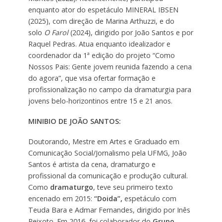
enquanto ator do espetáculo MINERAL IBSEN
(2025), com direção de Marina Arthuzzi, e do
solo
O Farol
(2024), dirigido por João Santos e por
Raquel Pedras. Atua enquanto idealizador e
coordenador da 1ª edição do projeto “Como
Nossos Pais: Gente jovem reunida fazendo a cena
do agora”, que visa ofertar formação e
profissionalização no campo da dramaturgia para
jovens belo-horizontinos entre 15 e 21 anos.
MINIBIO DE JOÃO SANTOS:
Doutorando, Mestre em Artes e Graduado em
Comunicação Social/Jornalismo pela UFMG, João
Santos é artista da cena, dramaturgo e
profissional da comunicação e produção cultural.
Como
dramaturgo
, teve seu primeiro texto
encenado em 2015:
“Doida”,
espetáculo com
Teuda Bara e Admar Fernandes, dirigido por Inês
Peixoto. Em 2016, foi colaborador do
Grupo