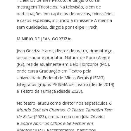
Tchékhov de Inês Peixoto, e dirigiu o curta-
metragem Tricoteios. Na televisão, além de
participações em capítulos de novelas, minisséries
e casos especiais, incluindo a minissérie A menina
sem qualidades, dirigida por Felipe Hirsch.
MINIBIO DE JEAN GORZIZA:
Jean Gorziza é ator, diretor de teatro, dramaturgo,
pesquisador e produtor. Natural de Porto Alegre
(RS), reside atualmente em Belo Horizonte (MG),
onde cursa Graduação em Teatro pela
Universidade Federal de Minas Gerais (UFMG).
Integra os grupos PRISMA de Teatro (desde 2019)
e Teatro da Fumaça (desde 2023).
No teatro, atuou como diretor nos espetáculos
O
Mundo Está em Chamas, O Teatro Também Tem
de Estar
(2023), em parceria com Júlia Oliveira;
e
Sobre Abrir os Olhos e Se Fechar em
Mantos
(2022). Recentemente, participou