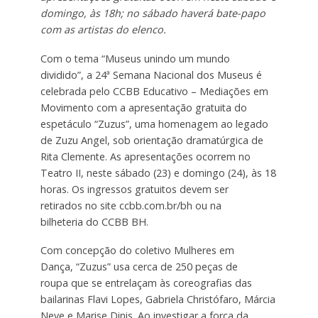
domingo, às 18h; no sábado haverá bate-papo
com as artistas do elenco.
Com o tema “Museus unindo um mundo
dividido”, a 24ª Semana Nacional dos Museus é
celebrada pelo CCBB Educativo – Mediações em
Movimento com a apresentação gratuita do
espetáculo “Zuzus”, uma homenagem ao legado
de Zuzu Angel, sob orientação dramatúrgica de
Rita Clemente. As apresentações ocorrem no
Teatro II, neste sábado (23) e domingo (24), às 18
horas. Os ingressos gratuitos devem ser
retirados no site ccbb.com.br/bh ou na
bilheteria do CCBB BH.
Com concepção do coletivo Mulheres em
Dança, “Zuzus” usa cerca de 250 peças de
roupa que se entrelaçam às coreografias das
bailarinas Flavi Lopes, Gabriela Christófaro, Márcia
Neve e Marise Dinis. Ao investigar a força da