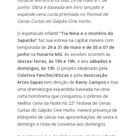
Funarte MG entre os dias 29 de maio e 7 de
junho. Obra é baseada em livro lançado e
expande cena curta premiada no Festival de
Cenas Curtas do Galpão Cine Horto.
O espetáculo infantil
“Tia Nina e o mistério do
Sapatão”
faz sua estreia na capital mineira com
temporada de
29 a 31 de maio e de 05 a 07 de
junho
na
Funarte MG
. As sessões ocorrem às
sextas-feiras, às 15h e 19h
, e aos
sábados e
domingos, às 15h
. O projeto idealizado pela
Coletiva Fanchecléticas
e pela
Associação
Artes Sapas
tem direção de
Rainy Campos
e traz
uma dramaturgia expandida baseada na cena
curta homônima que conquistou o prêmio de
Melhor Cena da Noite no 22º Festival de Cenas
Curtas do Galpão Cine Horto. Haverá presença de
intérprete de Libras nas apresentações de sexta e
domingo e roda de conversa aos domingos.