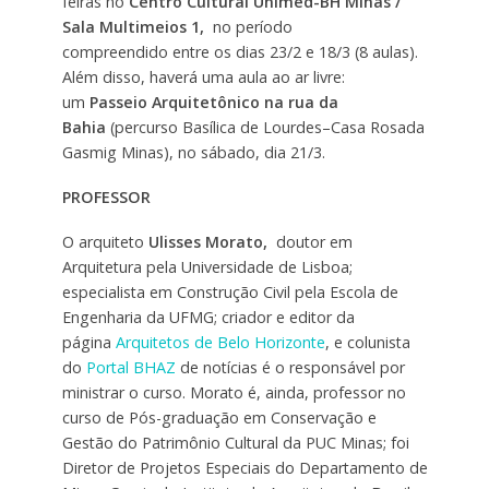
feiras no
Centro Cultural Unimed-BH Minas /
Sala Multimeios 1,
no período
compreendido entre os dias 23/2 e 18/3 (8 aulas).
Além disso, haverá uma aula ao ar livre:
um
Passeio Arquitetônico
na rua da
Bahia
(percurso Basílica de Lourdes–Casa Rosada
Gasmig Minas), no sábado, dia 21/3.
PROFESSOR
O arquiteto
Ulisses Morato,
doutor em
Arquitetura pela Universidade de Lisboa;
especialista em Construção Civil pela Escola de
Engenharia da UFMG; criador e editor da
página
Arquitetos de Belo Horizonte
, e colunista
do
Portal BHAZ
de notícias é o responsável por
ministrar o curso. Morato é, ainda, professor no
curso de Pós-graduação em Conservação e
Gestão do Patrimônio Cultural da PUC Minas; foi
Diretor de Projetos Especiais do Departamento de