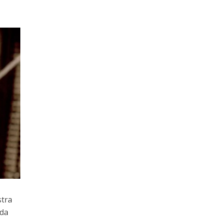
stra
 da