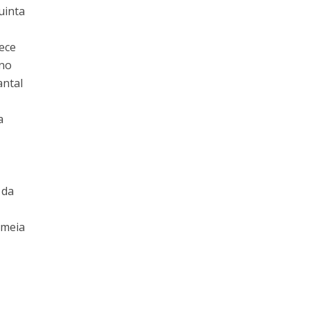
uinta
ece
 no
antal
a
 da
 meia