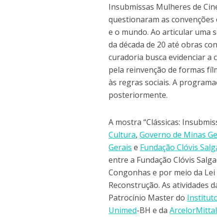
Insubmissas Mulheres de Cine
questionaram as convenções d
e o mundo. Ao articular uma 
da década de 20 até obras co
curadoria busca evidenciar a 
pela reinvenção de formas fí
às regras sociais. A program
posteriormente.
A mostra “Clássicas: Insubmi
Cultura
,
Governo de Minas Ge
Gerais
e
Fundação Clóvis Sal
entre a Fundação Clóvis Salg
Congonhas e por meio da Lei F
Reconstrução. As atividades 
Patrocínio Master do
Institut
Unimed
-BH e da
ArcelorMitta