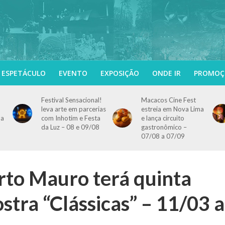
ESPETÁCULO
EVENTO
EXPOSIÇÃO
ONDE IR
PROMOÇ
Festival Sensacional!
Macacos Cine Fest
leva arte em parcerias
estreia em Nova Lima
 a
com Inhotim e Festa
e lança circuito
da Luz – 08 e 09/08
gastronômico –
07/08 a 07/09
to Mauro terá quinta
stra “Clássicas” – 11/03 a