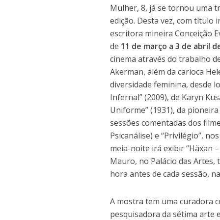
Mulher, 8, já se tornou uma t
edição. Desta vez, com título
escritora mineira Conceição E
de
11 de março a 3 de abril
d
cinema através do trabalho d
Akerman, além da carioca Hel
diversidade feminina, desde
Infernal” (2009), de Karyn Kus
Uniforme” (1931), da pioneir
sessões comentadas dos filme
Psicanálise) e “Privilégio”, n
meia-noite irá exibir “Häxan 
Mauro, no Palácio das Artes,
hora antes de cada sessão, na
A mostra tem uma curadora co
pesquisadora da sétima arte e