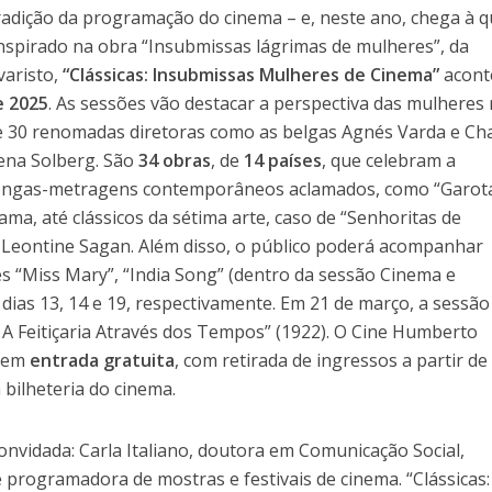
radição da programação do cinema – e, neste ano, chega à q
 inspirado na obra “Insubmissas lágrimas de mulheres”, da
varisto,
“Clássicas: Insubmissas Mulheres de Cinema”
acont
e 2025
. As sessões vão destacar a perspectiva das mulheres
e 30 renomadas diretoras como as belgas Agnés Varda e Ch
ena Solberg. São
34 obras
, de
14 países
, que celebram a
 longas-metragens contemporâneos aclamados, como “Garot
ama, até clássicos da sétima arte, caso de “Senhoritas de
a Leontine Sagan. Além disso, o público poderá acompanhar
s “Miss Mary”, “India Song” (dentro da sessão Cinema e
os dias 13, 14 e 19, respectivamente. Em 21 de março, a sessão
– A Feitiçaria Através dos Tempos” (1922). O Cine Humberto
 tem
entrada gratuita
, com retirada de ingressos a partir de
 bilheteria do cinema.
nvidada: Carla Italiano, doutora em Comunicação Social,
 programadora de mostras e festivais de cinema. “Clássicas: