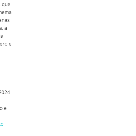
s que
inema
canas
, a
ja
ero e
/2024
o e
to