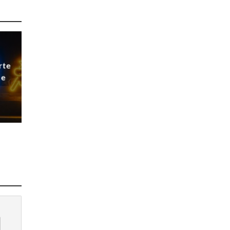
rte
 e