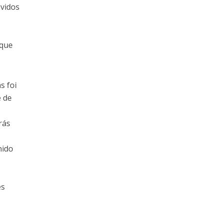
ovidos
 que
s foi
e de
rás
hido
es