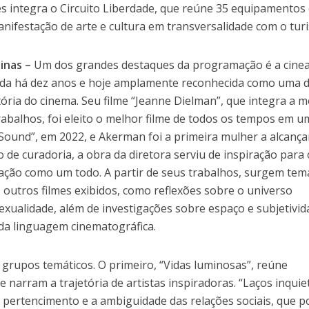
tes integra o Circuito Liberdade, que reúne 35 equipamentos
nifestação de arte e cultura em transversalidade com o tur
inas –
Um dos grandes destaques da programação é a cine
cida há dez anos e hoje amplamente reconhecida como uma 
stória do cinema. Seu filme “Jeanne Dielman”, que integra a 
rabalhos, foi eleito o melhor filme de todos os tempos em 
 Sound”, em 2022, e Akerman foi a primeira mulher a alcança
o de curadoria, a obra da diretora serviu de inspiração para 
ção como um todo. A partir de seus trabalhos, surgem tem
utros filmes exibidos, como reflexões sobre o universo
exualidade, além de investigações sobre espaço e subjetivid
 da linguagem cinematográfica.
 grupos temáticos. O primeiro, “Vidas luminosas”, reúne
 narram a trajetória de artistas inspiradoras. “Laços inquie
 pertencimento e a ambiguidade das relações sociais, que 