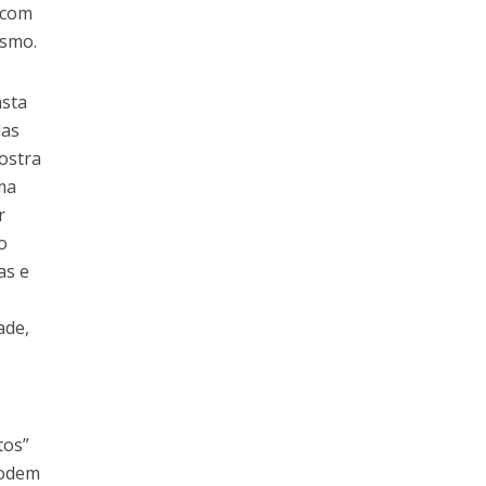
 com
ismo.
asta
das
mostra
uma
r
o
as e
ade,
tos”
podem