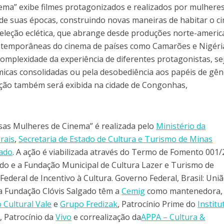
ma” exibe filmes protagonizados e realizados por mulhere
e suas épocas, construindo novas maneiras de habitar o c
seleção eclética, que abrange desde produções norte-ameri
ntemporâneas do cinema de países como Camarões e Nigéria
complexidade da experiência de diferentes protagonistas, se
lmicas consolidadas ou pela desobediência aos papéis de gên
ação também será exibida na cidade de Congonhas,
ssas Mulheres de Cinema” é realizada pelo
Ministério da
rais
,
Secretaria de Estado de Cultura e Turismo de Minas
gado
. A ação é viabilizada através do Termo de Fomento 001
ado e a Fundação Municipal de Cultura Lazer e Turismo de
ederal de Incentivo à Cultura. Governo Federal, Brasil: Uniã
da Fundação Clóvis Salgado têm a
Cemig
como mantenedora,
o Cultural Vale
e
Grupo Fredizak
, Patrocínio Prime do
Institu
l
, Patrocínio da
Vivo
e correalização da
APPA – Cultura &