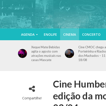
AGENDA
ENOLIFE
CINEMA
CONCERTO
Xeque Mate Bebidas
Cine CMOC chega a
agita o agosto com
Porteirinha e Riacho
atrações musicais nas
dos Machados – 11
casas Mascate
18/08
Cine Humber
edição da mo
Compartilhe!