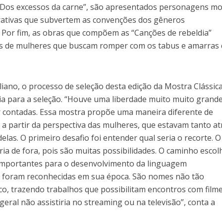
m “Dos excessos da carne”, são apresentados personagens m
rativas que subvertem as convenções dos gêneros
. Por fim, as obras que compõem as “Canções de rebeldia”
ias de mulheres que buscam romper com os tabus e amarras
liano, o processo de seleção desta edição da Mostra Clássica
ia para a seleção. “Houve uma liberdade muito muito grand
r contadas. Essa mostra propõe uma maneira diferente de
 a partir da perspectiva das mulheres, que estavam tanto at
las. O primeiro desafio foi entender qual seria o recorte. O
aria de fora, pois são muitas possibilidades. O caminho escol
s importantes para o desenvolvimento da linguagem
o foram reconhecidas em sua época. São nomes não tão
co, trazendo trabalhos que possibilitam encontros com film
 geral não assistiria no streaming ou na televisão”, conta a