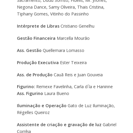
Sacramento, Dudu Sorriso, Fidelis, Mr. Jhones,
Negona Dance, Samy Oliveira, Thais Cristina,
Tiphany Gomes, Vitinho do Passinho
Intérprete de Libras
Cristiano Genelhu
Gestão Financeira
Marcella Mourão
Ass. Gestão
Quellemara Lomasso
Produção Executiva
Ester Teixeira
Ass. de Produção
Cauã Reis e Juan Gouveia
Figurino:
Remexe Favelinha, Carla d ́la e Haninne
Ass. Figurino
Laura Bueno
Iluminação e Operação
Gato de Luz Iluminação,
Régelles Queiroz
Assistente de criação e gravação de luz
Gabriel
Corrêia