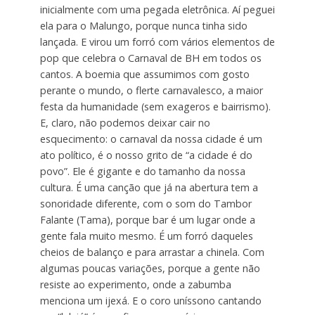
inicialmente com uma pegada eletrônica. Aí peguei
ela para o Malungo, porque nunca tinha sido
lançada. E virou um forró com vários elementos de
pop que celebra o Carnaval de BH em todos os
cantos. A boemia que assumimos com gosto
perante o mundo, o flerte carnavalesco, a maior
festa da humanidade (sem exageros e bairrismo).
E, claro, não podemos deixar cair no
esquecimento: o carnaval da nossa cidade é um
ato político, é o nosso grito de “a cidade é do
povo”. Ele é gigante e do tamanho da nossa
cultura. É uma canção que já na abertura tem a
sonoridade diferente, com o som do Tambor
Falante (Tama), porque bar é um lugar onde a
gente fala muito mesmo. É um forró daqueles
cheios de balanço e para arrastar a chinela. Com
algumas poucas variações, porque a gente não
resiste ao experimento, onde a zabumba
menciona um ijexá. E o coro uníssono cantando