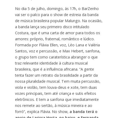
No dia 5 de julho, domingo, às 17h, o BarZenho
vai ser o palco para o show de estreia da banda
de música brasileira popular Malungo. Na ocasião,
a banda lança seu primeiro disco intitulado
Costura, que é uma carta de amor para todos os
amores: próprio, fraternal, romântico e lúdico.
Formada por Flávia Ellen, voz, Léo Lana e Valéria
Santos, voz e percussão, e Max Hebert, sanfona,
o grupo tem como caraterística abranger o que
traz relevante identidade à cultura musical
brasileira, que é a influência africana. “A gente
tenta fazer um retrato da brasilidade a partir da
nossa pluralidade musical. Tem muita percussão,
viola e violão, tem louva-deus e xote, tem duas
vozes principais, tem até criança e sutis efeitos
eletrônicos. E tem a sanfona que imediatamente
nos remete ao sertão, à música mineira e ao
forró”, explica Flávia. No show,
a banda terá o
apoio de Larissa Horta, no baixo, e Fernanda