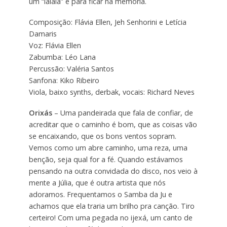
um “lalaiá” é para ficar na memória.
Composição: Flávia Ellen, Jeh Senhorini e Letícia
Damaris
Voz: Flávia Ellen
Zabumba: Léo Lana
Percussão: Valéria Santos
Sanfona: Kiko Ribeiro
Viola, baixo synths, derbak, vocais: Richard Neves
Orixás
– Uma pandeirada que fala de confiar, de
acreditar que o caminho é bom, que as coisas vão
se encaixando, que os bons ventos sopram.
Vemos como um abre caminho, uma reza, uma
benção, seja qual for a fé. Quando estávamos
pensando na outra convidada do disco, nos veio à
mente a Júlia, que é outra artista que nós
adoramos. Frequentamos o Samba da Ju e
achamos que ela traria um brilho pra canção. Tiro
certeiro! Com uma pegada no ijexá, um canto de