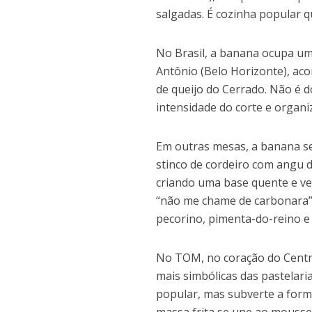
salgadas. É cozinha popular q
No Brasil, a banana ocupa um
Antônio (Belo Horizonte), ac
de queijo do Cerrado. Não é do
intensidade do corte e organi
Em outras mesas, a banana se
stinco de cordeiro com angu 
criando uma base quente e ve
“não me chame de carbonara”, 
pecorino, pimenta-do-reino e 
No TOM, no coração do Centr
mais simbólicas das pastelari
popular, mas subverte a form
massa frita se une ao mousse