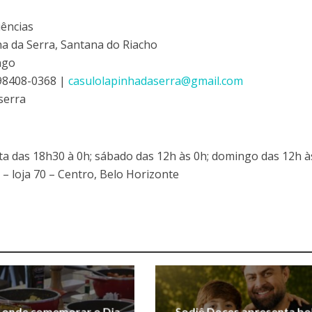
iências
ha da Serra, Santana do Riacho
ngo
 98408-0368 |
casulolapinhadaserra@gmail.com
serra
xta das 18h30 à 0h; sábado das 12h às 0h; domingo das 12h 
– loja 70 – Centro, Belo Horizonte
a onde comemorar o Dia
Sodiê Doces apresenta bo