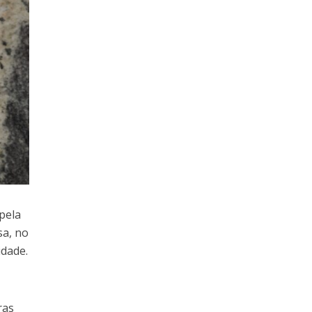
pela
sa, no
idade.
ras