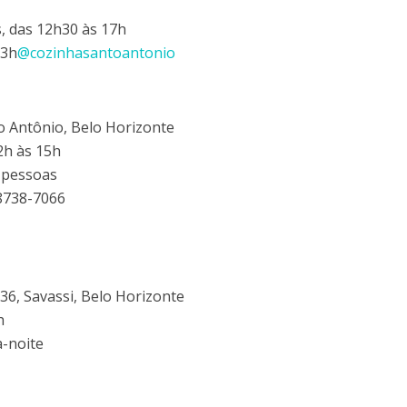
, das 12h30 às 17h
23h
@cozinhasantoantonio
o Antônio, Belo Horizonte
2h às 15h
 pessoas
98738-7066
36, Savassi, Belo Horizonte
h
a-noite