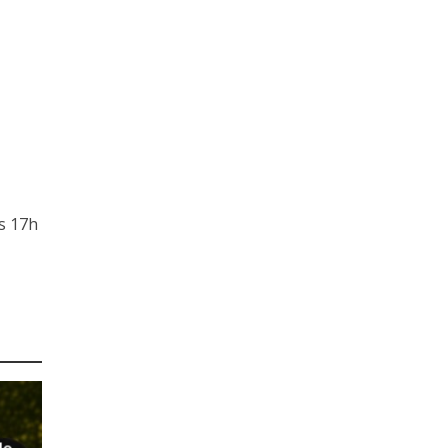
às 17h
lo