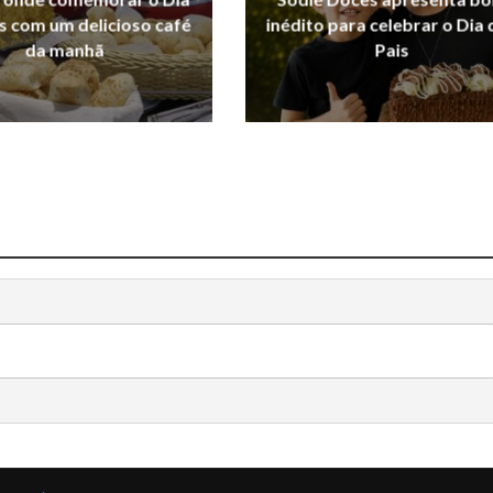
s com um delicioso café
inédito para celebrar o Dia
da manhã
Pais