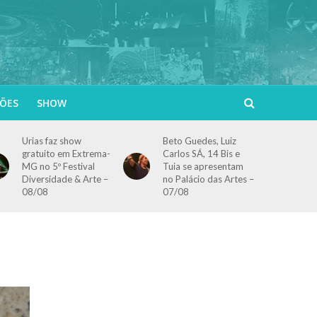
ÕES
SHOW
Urias faz show
Beto Guedes, Luiz
gratuito em Extrema-
Carlos SÁ, 14 Bis e
MG no 5º Festival
Tuia se apresentam
Diversidade & Arte –
no Palácio das Artes –
08/08
07/08