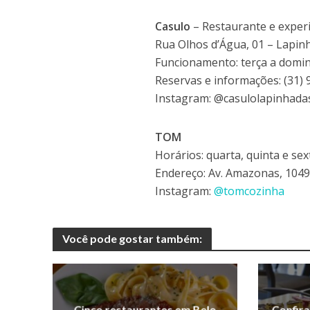
Casulo
– Restaurante e exper
Rua Olhos d’Água, 01 – Lapin
Funcionamento: terça a domi
Reservas e informações: (31)
Instagram: @casulolapinhada
TOM
Horários: quarta, quinta e se
Endereço: Av. Amazonas, 1049 
Instagram:
@tomcozinha
Você pode gostar também:
Cinco restaurantes em Belo
Confir