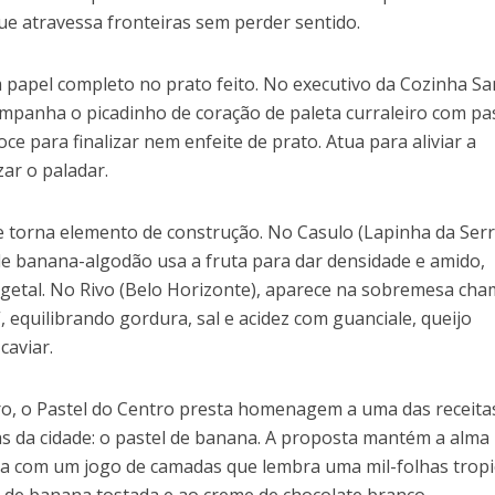
ue atravessa fronteiras sem perder sentido.
 papel completo no prato feito. No executivo da Cozinha Sa
ompanha o picadinho de coração de paleta curraleiro com pa
ce para finalizar nem enfeite de prato. Atua para aliviar a
zar o paladar.
 torna elemento de construção. No Casulo (Lapinha da Serr
de banana-algodão usa a fruta para dar densidade e amido,
getal. No Rivo (Belo Horizonte), aparece na sobremesa ch
equilibrando gordura, sal e acidez com guanciale, queijo
caviar.
o, o Pastel do Centro presta homenagem a uma das receita
as da cidade: o pastel de banana. A proposta mantém a alma
a com um jogo de camadas que lembra uma mil-folhas tropic
 de banana tostada e ao creme de chocolate branco