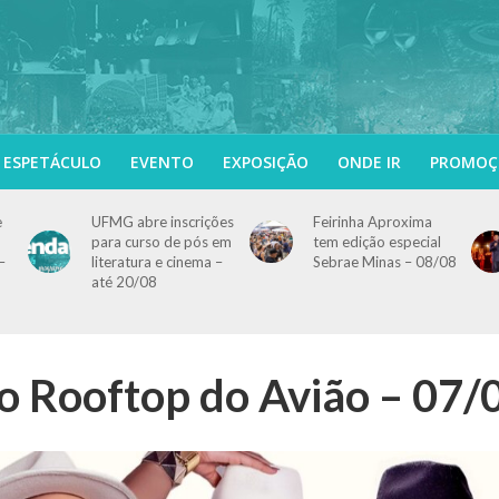
ESPETÁCULO
EVENTO
EXPOSIÇÃO
ONDE IR
PROMOÇ
e
UFMG abre inscrições
Feirinha Aproxima
para curso de pós em
tem edição especial
–
literatura e cinema –
Sebrae Minas – 08/08
até 20/08
o Rooftop do Avião – 07/