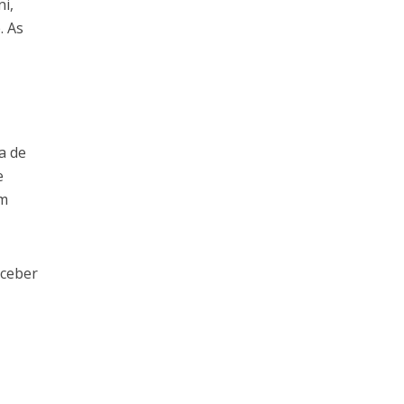
ni,
. As
a de
e
ém
eceber