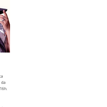
ta
s da
16h.