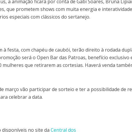
s, a animação ficará por conta de Gabi Soares, Bruna Lipia
ues, que prometem shows com muita energia e interatividade
os especiais com clássicos do sertanejo.
à festa, com chapéu de caubói, terão direito à rodada dupl
promoção será o Open Bar das Patroas, benefício exclusivo 
00 mulheres que retirarem as cortesias. Haverá venda tamb
e março vão participar de sorteio e ter a possibilidade de r
ra celebrar a data.
o disponíveis no site da
Central dos