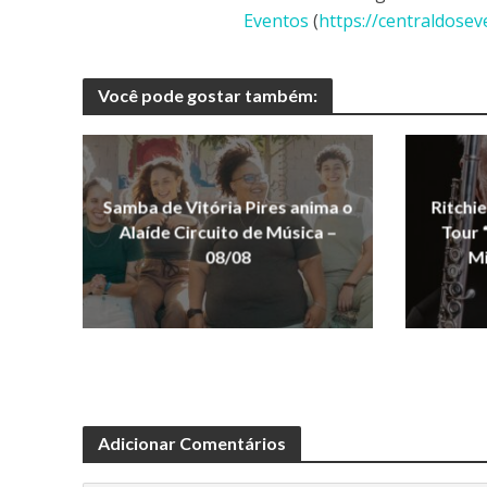
Eventos
(
https://centraldose
Você pode gostar também:
Samba de Vitória Pires anima o
Ritchi
Alaíde Circuito de Música –
Tour 
08/08
Mi
Adicionar Comentários