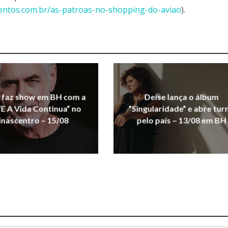
ventos.com.br/as-patroas-no-shopping-do-aviao
).
e faz show em BH com a
Deise lança o álbum
“E A Vida Continua” no
“Singularidade” e abre tur
nascentro – 15/08
pelo país – 13/08 em BH