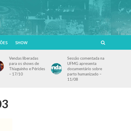
ÕES
SHOW
Vendas liberadas
Sessão comentada na
para os shows de
UFMG apresenta
Thiaguinho e Péricles
documentário sobre
– 17/10
parto humanizado –
11/08
03