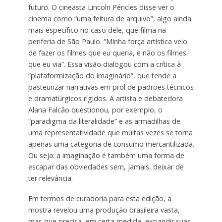
futuro. O cineasta Lincoln Péricles disse ver o
cinema como “uma feitura de arquivo”, algo ainda
mais específico no caso dele, que filma na
periferia de São Paulo. “Minha força artística veio
de fazer os filmes que eu queria, e não os filmes
que eu via”. Essa visão dialogou com a crítica à
“plataformização do imaginário”, que tende a
pasteurizar narrativas em prol de padrões técnicos
e dramatúrgicos rígidos. A artista e debatedora
Alana Falcão questionou, por exemplo, o
“paradigma da literalidade” e as armadilhas de
uma representatividade que muitas vezes se torna
apenas uma categoria de consumo mercantilizada.
Ou seja: a imaginação é também uma forma de
escapar das obviedades sem, jamais, deixar de
ter relevância.
Em termos de curadoria para esta edição, a
mostra revelou uma produção brasileira vasta,
mas que precisa, em certa medida, expandir suas