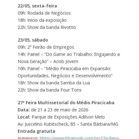
22/05, sexta-feira
09h: Rodada de Negócios
18h: Início da exposição
22h: Show da banda Rivotrio
23/05, sábado
09h: 2º Feirão de Empregos
14h: Painel – “Do Game ao Trabalho: Engajando a
Nova Geração” – Acisb Jovem
16h: Painel – “Médio Piracicaba em Expansão:
Oportunidades, Negócios e Desenvolvimento”
18h: Show da banda Samba da Lua
22h: Show da banda Four Tons
27ª Feira Multissetorial do Médio Piracicaba
Data:
de 21 a 23 de maio de 2026
Local:
Parque de Exposições Adilson Melo
Av. Juscelino Kubitscheck, 85 – Santa Bárbara/MG
Entrada gratuita
Ingressos:
https://www.hbatools.com.br/27a-feira-