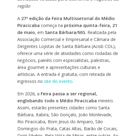
região
A
27ª edição da Feira Multissetorial do Médio
Piracicaba
começa na
próxima quinta-feira, 21
de maio
, em
Santa Bárbara/MG
. Realizada pela
Associação Comercial e Empresarial e Câmara de
Dirigentes Lojistas de Santa Bárbara (Acisb CDL),
oferece uma série de atividades como rodadas de
negócios, painéis com especialistas, palestras,
área gourmet e apresentações culturais e
artísticas. A entrada é gratuita, com retirada de
ingressos no
site do evento
.
Em 2026, a
Feira passa a ser regional,
englobando todo o Médio Piracicaba
mineiro.
Assim, estarão presentes cidades como Santa
Bárbara, Itabira, São Gonçalo, João Monlevade,
Rio Piracicaba, Bom Jesus do Amparo, São
Domingos do Prata, Catas Altas, Barão de Cocais,
Dom Silvério, Bela Vista de Minas, entre outras. Ao