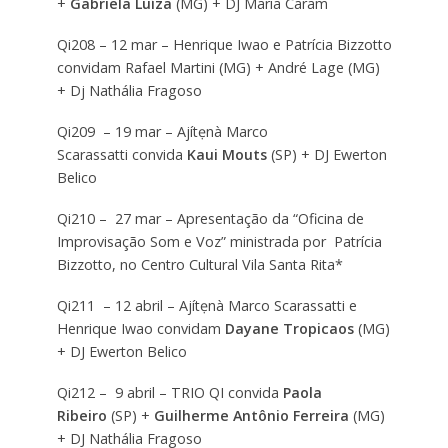
+
Gabriela Luíza
(MG) + DJ Maria Caram
Qi208 – 12 mar – Henrique Iwao e Patrícia Bizzotto
convidam Rafael Martini (MG) + André Lage (MG)
+ Dj Nathália Fragoso
Qi209 – 19 mar – Ajítẹnà Marco
Scarassatti convida
Kaui Mouts
(SP) + DJ Ewerton
Belico
Qi210 – 27 mar – Apresentação da “Oficina de
Improvisação Som e Voz” ministrada por Patrícia
Bizzotto, no Centro Cultural Vila Santa Rita*
Qi211 – 12 abril – Ajítẹnà Marco Scarassatti e
Henrique Iwao convidam
Dayane Tropicaos
(MG)
+ DJ Ewerton Belico
Qi212 – 9 abril – TRIO QI convida
Paola
Ribeiro
(SP) +
Guilherme Antônio Ferreira
(MG)
+ DJ Nathália Fragoso