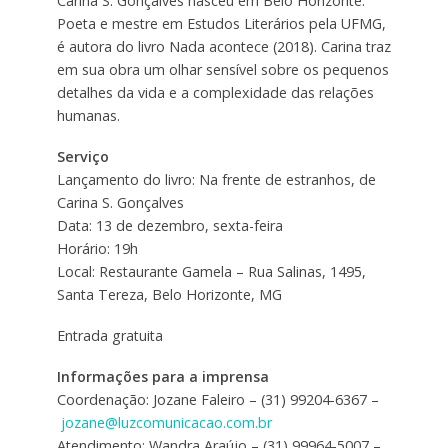
Carina S. Gonçalves nasceu em Belo Horizonte.
Poeta e mestre em Estudos Literários pela UFMG,
é autora do livro Nada acontece (2018). Carina traz
em sua obra um olhar sensível sobre os pequenos
detalhes da vida e a complexidade das relações
humanas.
Serviço
Lançamento do livro: Na frente de estranhos, de
Carina S. Gonçalves
Data: 13 de dezembro, sexta-feira
Horário: 19h
Local: Restaurante Gamela – Rua Salinas, 1495,
Santa Tereza, Belo Horizonte, MG
Entrada gratuita
Informações para a imprensa
Coordenação: Jozane Faleiro – (31) 99204-6367 –
jozane@luzcomunicacao.com.br
Atendimento: Wandra Araújo – (31) 99964-5007 –