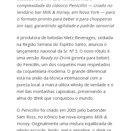
complexidade do clássico Penicillin — criado no
lendário bar Milk & Honey, em Nova York — para
o formato pronto para beber e para choppeiras
(on tap), garantindo agilidade e padrão sensorial
A produtora de bebidas Wetz Beverages, sediada
na Região Serrana do Espírito Santo, anuncia o
lançamento nacional da Sr. Nº 5. O novo rótulo é
uma versão
Ready-to-Drink
(pronta para beber)
do Penicillin, um dos coquetéis mais respeitados
da coquetelaria moderna. O grande diferencial
está na união da técnica internacional com a
pureza local: a marca utiliza whisky de verdade e o
mel das montanhas capixabas, preservando a
alma do drink que conquistou o mundo.
O
Penicillin
foi criado em 2005 pelo bartender
Sam Ross, no icônico bar nova-iorquino
Milk &
Honey
. Originalmente uma mistura equilibrada de
whisky escocês, limão, mel e gengibre, o drink se